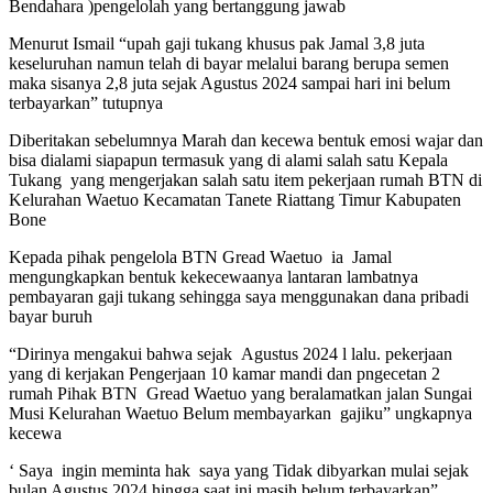
Bendahara )pengelolah yang bertanggung jawab
Menurut Ismail “upah gaji tukang khusus pak Jamal 3,8 juta
keseluruhan namun telah di bayar melalui barang berupa semen
maka sisanya 2,8 juta sejak Agustus 2024 sampai hari ini belum
terbayarkan” tutupnya
Diberitakan sebelumnya Marah dan kecewa bentuk emosi wajar dan
bisa dialami siapapun termasuk yang di alami salah satu Kepala
Tukang yang mengerjakan salah satu item pekerjaan rumah BTN di
Kelurahan Waetuo Kecamatan Tanete Riattang Timur Kabupaten
Bone
Kepada pihak pengelola BTN Gread Waetuo ia Jamal
mengungkapkan bentuk kekecewaanya lantaran lambatnya
pembayaran gaji tukang sehingga saya menggunakan dana pribadi
bayar buruh
“Dirinya mengakui bahwa sejak Agustus 2024 l lalu. pekerjaan
yang di kerjakan Pengerjaan 10 kamar mandi dan pngecetan 2
rumah Pihak BTN Gread Waetuo yang beralamatkan jalan Sungai
Musi Kelurahan Waetuo Belum membayarkan gajiku” ungkapnya
kecewa
‘ Saya ingin meminta hak saya yang Tidak dibyarkan mulai sejak
bulan Agustus 2024 hingga saat ini masih belum terbayarkan”