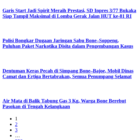
Garis Start Jadi Spirit Meraih Prestasi, SD Inpres 3/77 Bukaka
Siap Tampil Maksimal di Lomba Gerak Jalan HUT ke-81 RI
Polisi Bongkar Dugaan Jaringan Sabu Bone–Soppeng,
Puluhan Paket Narkotika Disita dalam Pengembangan Kasus
Dentuman Keras Pecah di Simpang Bone–Bajoe, Mobil Dinas
Camat dan Ertiga Bertabrakan, Semua Penumpang Selamat
Air Mata di Balik Tabung Gas 3 Kg, Warga Bone Berebut
Pasokan di Tengah Kelangkaan
1
2
3
…