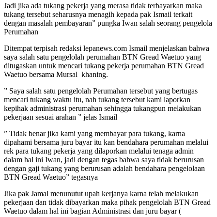
Jadi jika ada tukang pekerja yang merasa tidak terbayarkan maka
tukang tersebut seharusnya menagih kepada pak Ismail terkait
dengan masalah pembayaran” pungka Iwan salah seorang pengelola
Perumahan
Ditempat terpisah redaksi lepanews.com Ismail menjelaskan bahwa
saya salah satu pengelolah perumahan BTN Gread Waetuo yang
ditugaskan untuk mencari tukang pekerja perumahan BTN Gread
Waetuo bersama Mursal khaning.
” Saya salah satu pengelolah Perumahan tersebut yang bertugas
mencari tukang waktu itu, nah tukang tersebut kami laporkan
kepihak administrasi perumahan sehingga tukangpun melakukan
pekerjaan sesuai arahan ” jelas Ismail
” Tidak benar jika kami yang membayar para tukang, karna
dipahami bersama juru bayar itu kan bendahara perumahan melalui
rek para tukang pekerja yang dilaporkan melalui tenaga admin
dalam hal ini Iwan, jadi dengan tegas bahwa saya tidak berurusan
dengan gaji tukang yang berurusan adalah bendahara pengelolaan
BTN Gread Waetuo” tegasnya
Jika pak Jamal menunutut upah kerjanya karna telah melakukan
pekerjaan dan tidak dibayarkan maka pihak pengelolah BTN Gread
Waetuo dalam hal ini bagian Administrasi dan juru bayar (