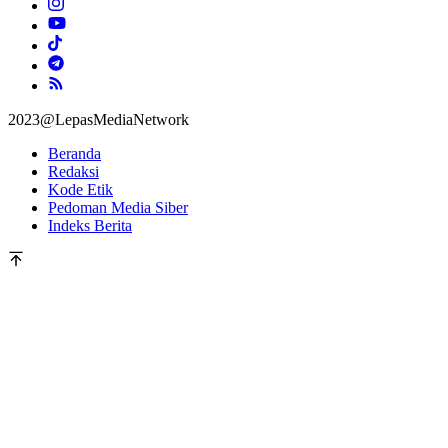
2023@LepasMediaNetwork
Beranda
Redaksi
Kode Etik
Pedoman Media Siber
Indeks Berita