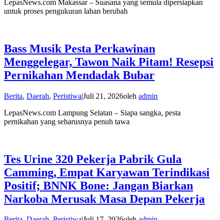
LepasNews.com Makassar – Suasana yang semula dipersiapkan
untuk proses pengukuran lahan berubah
Bass Musik Pesta Perkawinan
Menggelegar, Tawon Naik Pitam! Resepsi
Pernikahan Mendadak Bubar
Berita
,
Daerah
,
Peristiwa
|
Juli 21, 2026
oleh
admin
LepasNews.com Lampung Selatan – Siapa sangka, pesta
pernikahan yang seharusnya penuh tawa
Tes Urine 320 Pekerja Pabrik Gula
Camming, Empat Karyawan Terindikasi
Positif; BNNK Bone: Jangan Biarkan
Narkoba Merusak Masa Depan Pekerja
Berita
,
Daerah
,
Peristiwa
|
Juli 17, 2026
oleh
admin