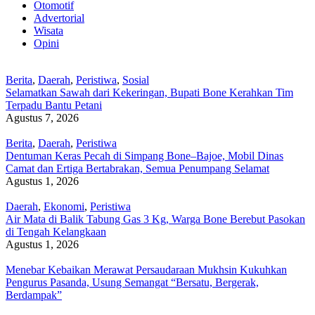
Otomotif
Advertorial
Wisata
Opini
Berita
,
Daerah
,
Peristiwa
,
Sosial
Selamatkan Sawah dari Kekeringan, Bupati Bone Kerahkan Tim
Terpadu Bantu Petani
Agustus 7, 2026
Berita
,
Daerah
,
Peristiwa
Dentuman Keras Pecah di Simpang Bone–Bajoe, Mobil Dinas
Camat dan Ertiga Bertabrakan, Semua Penumpang Selamat
Agustus 1, 2026
Daerah
,
Ekonomi
,
Peristiwa
Air Mata di Balik Tabung Gas 3 Kg, Warga Bone Berebut Pasokan
di Tengah Kelangkaan
Agustus 1, 2026
Menebar Kebaikan Merawat Persaudaraan Mukhsin Kukuhkan
Pengurus Pasanda, Usung Semangat “Bersatu, Bergerak,
Berdampak”