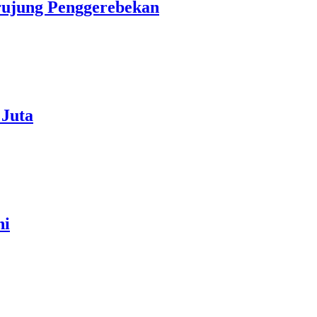
erujung Penggerebekan
 Juta
ni