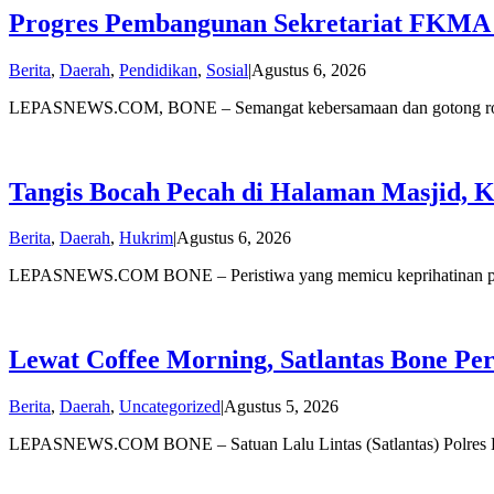
Progres Pembangunan Sekretariat FKMA 
oleh
Berita
,
Daerah
,
Pendidikan
,
Sosial
|
Agustus 6, 2026
admin
LEPASNEWS.COM, BONE – Semangat kebersamaan dan gotong royo
Tangis Bocah Pecah di Halaman Masjid, K
oleh
Berita
,
Daerah
,
Hukrim
|
Agustus 6, 2026
admin
LEPASNEWS.COM BONE – Peristiwa yang memicu keprihatinan publ
Lewat Coffee Morning, Satlantas Bone Pe
oleh
Berita
,
Daerah
,
Uncategorized
|
Agustus 5, 2026
admin
LEPASNEWS.COM BONE – Satuan Lalu Lintas (Satlantas) Polres Bo