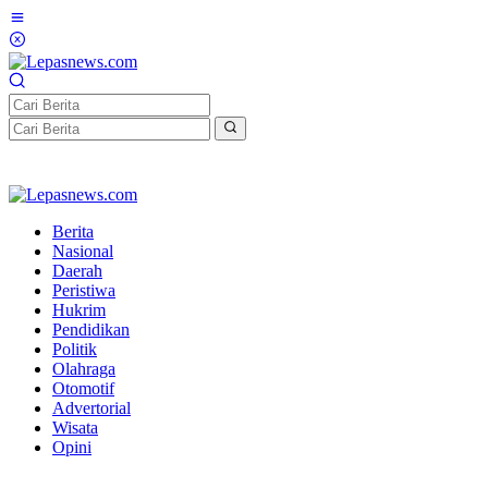
Lewati
ke
konten
Berita
Nasional
Daerah
Peristiwa
Hukrim
Pendidikan
Politik
Olahraga
Otomotif
Advertorial
Wisata
Opini