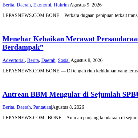
oleh
Berita
,
Daerah
,
Ekonomi
,
Hukrim
|
Agustus 9, 2026
admin
LEPASNEWS.COM BONE – Perkara dugaan penipuan terkait transak
Menebar Kebaikan Merawat Persaudaraan
Berdampak”
oleh
Advertorial
,
Berita
,
Daerah
,
Sosial
|
Agustus 8, 2026
admin
LEPASNEWS.COM BONE — Di tengah riuh kehidupan yang terus be
Antrean BBM Mengular di Sejumlah SPB
oleh
Berita
,
Daerah
,
Pantauan
|
Agustus 8, 2026
admin
LEPASNEWS.COM | BONE – Antrean panjang kendaraan di sejum