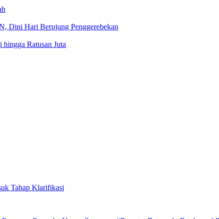
ah
TN, Dini Hari Berujung Penggerebekan
 hingga Ratusan Juta
uk Tahap Klarifikasi