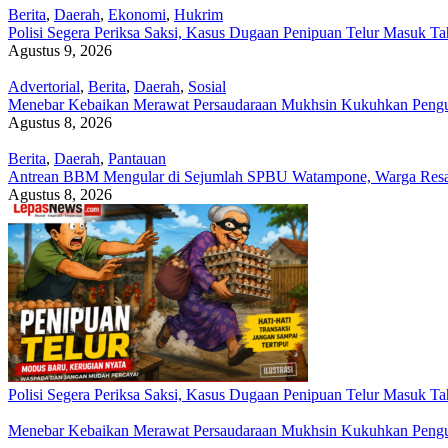
Berita
,
Daerah
,
Ekonomi
,
Hukrim
Polisi Segera Periksa Saksi, Kasus Dugaan Penipuan Telur Masuk Tah
Agustus 9, 2026
Advertorial
,
Berita
,
Daerah
,
Sosial
Menebar Kebaikan Merawat Persaudaraan Mukhsin Kukuhkan Pengur
Agustus 8, 2026
Berita
,
Daerah
,
Pantauan
Antrean BBM Mengular di Sejumlah SPBU Watampone, Warga Res
Agustus 8, 2026
Polisi Segera Periksa Saksi, Kasus Dugaan Penipuan Telur Masuk Tah
Menebar Kebaikan Merawat Persaudaraan Mukhsin Kukuhkan Pengur