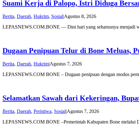
Suami Kerja di Palopo, Istri Diduga Ber
oleh
Berita
,
Daerah
,
Hukrim
,
Sosial
|
Agustus 8, 2026
admin
LEPASNEWS.COM.BONE — Dini hari yang seharusnya menjadi waktu 
Dugaan Penipuan Telur di Bone Meluas, P
oleh
Berita
,
Daerah
,
Hukrim
|
Agustus 7, 2026
admin
LEPASNEWS.COM BONE – Dugaan penipuan dengan modus pembeli
Selamatkan Sawah dari Kekeringan, Bupa
oleh
Berita
,
Daerah
,
Peristiwa
,
Sosial
|
Agustus 7, 2026
admin
LEPASNEWS.COM BONE –Pemerintah Kabupaten Bone melalui Dina