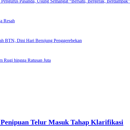
Pengurus Pasanda, Usung Semangat “Bersatu, Bergerak, Berdampak”
a Resah
umah BTN, Dini Hari Berujung Penggerebekan
m Rugi hingga Ratusan Juta
n Penipuan Telur Masuk Tahap Klarifikasi