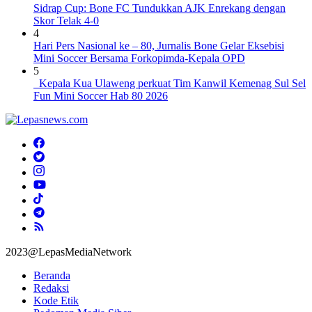
Sidrap Cup: Bone FC Tundukkan AJK Enrekang dengan
Skor Telak 4-0
4
Hari Pers Nasional ke – 80, Jurnalis Bone Gelar Eksebisi
Mini Soccer Bersama Forkopimda-Kepala OPD
5
Kepala Kua Ulaweng perkuat Tim Kanwil Kemenag Sul Sel
Fun Mini Soccer Hab 80 2026
2023@LepasMediaNetwork
Beranda
Redaksi
Kode Etik