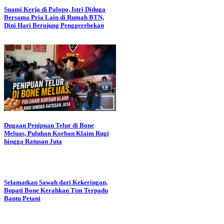
Suami Kerja di Palopo, Istri Diduga
Bersama Pria Lain di Rumah BTN,
Dini Hari Berujung Penggerebekan
Dugaan Penipuan Telur di Bone
Meluas, Puluhan Korban Klaim Rugi
hingga Ratusan Juta
Selamatkan Sawah dari Kekeringan,
Bupati Bone Kerahkan Tim Terpadu
Bantu Petani