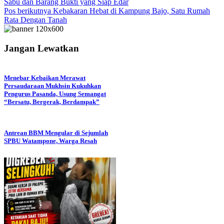
Sabu dan Barang Bukti yang Siap Edar
pos
Pos berikutnya
Kebakaran Hebat di Kampung Bajo, Satu Rumah
Rata Dengan Tanah
Jangan Lewatkan
Menebar Kebaikan Merawat
Persaudaraan Mukhsin Kukuhkan
Pengurus Pasanda, Usung Semangat
“Bersatu, Bergerak, Berdampak”
Antrean BBM Mengular di Sejumlah
SPBU Watampone, Warga Resah