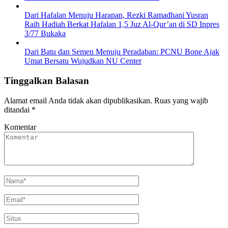
Dari Hafalan Menuju Harapan, Rezki Ramadhani Yusran
Raih Hadiah Berkat Hafalan 1,5 Juz Al-Qur’an di SD Inpres
3/77 Bukaka
Dari Batu dan Semen Menuju Peradaban: PCNU Bone Ajak
Umat Bersatu Wujudkan NU Center
Tinggalkan Balasan
Alamat email Anda tidak akan dipublikasikan.
Ruas yang wajib
ditandai
*
Komentar