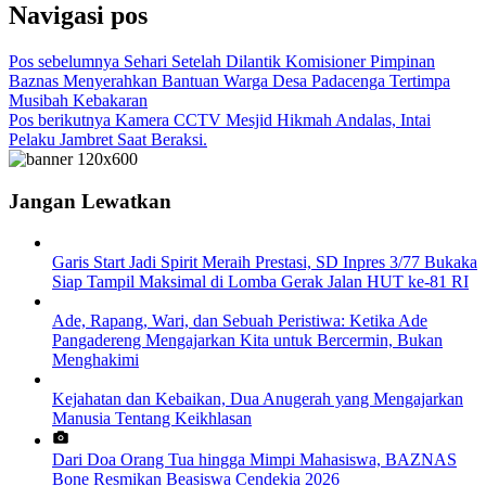
Navigasi pos
Pos sebelumnya
Sehari Setelah Dilantik Komisioner Pimpinan
Baznas Menyerahkan Bantuan Warga Desa Padacenga Tertimpa
Musibah Kebakaran
Pos berikutnya
Kamera CCTV Mesjid Hikmah Andalas, Intai
Pelaku Jambret Saat Beraksi.
Jangan Lewatkan
Garis Start Jadi Spirit Meraih Prestasi, SD Inpres 3/77 Bukaka
Siap Tampil Maksimal di Lomba Gerak Jalan HUT ke-81 RI
Ade, Rapang, Wari, dan Sebuah Peristiwa: Ketika Ade
Pangadereng Mengajarkan Kita untuk Bercermin, Bukan
Menghakimi
Kejahatan dan Kebaikan, Dua Anugerah yang Mengajarkan
Manusia Tentang Keikhlasan
Dari Doa Orang Tua hingga Mimpi Mahasiswa, BAZNAS
Bone Resmikan Beasiswa Cendekia 2026