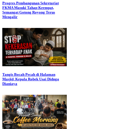
Progres Pembangunan Sekretariat
FKMA Masuki Tahap Keempat,
Semangat Gotong Royong Terus
Mengalir
Tangis Bocah Pecah di Halaman
Masjid, Kepala Robek Usai Diduga
Dianiaya