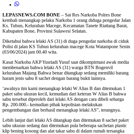
LEPASNEWS.COM BONE
– Sat Res Narkoba Polres Bone
kembali menangkap pelaku Narkoba 1 orang diduga pengedar Jalan
Ks. Tubun, Kelurahan Macege, Kecamatan Tanete Riattang Barat,
Kabupaten Bone, Provinsi Sulawesi Selatan.
Diketahui bahwa lelaki AS (31) di duga pengedar narkoba di ciduk
Polisi di jalan KS Tubun kelurahan macege Kota Watampone Senin
(03/06/2024) jam 00.40 wita.
Kasat Narkoba AKP Yusriadi Yusuf saat dikompirmasi awak media
membenarkan bahwa lelaki AS (31) warga BTN Bogenvil
kelurahan Majang Bahwa benar ditangkap sedang memiliki barang
haram jenis sabu 8 sachet dengan barang bukti lainnya.
‘awalnya tim kami menangkap lelaki W Alias B dan ditemukan 1
paket sabu ukuran kecil, kemudian dari keteran W Alias B bahwa
sabu tersebut diperoleh dari lelaki AS dengan cara dibeli seharga
Rp. 200.000.- kemudian pihak kepolisian melakukan
pengembangan dan berhasil menangkap lelaki AS”, terangnya.
Lebih lanjut dari lelaki AS ditangkap dan ditemukan 8 sachet paket
sabu ukuran sedang dan ditemukan pula beberapa sachetan plastic
klip bening kosong dan alat takar sabu di dalam rumah tersangka