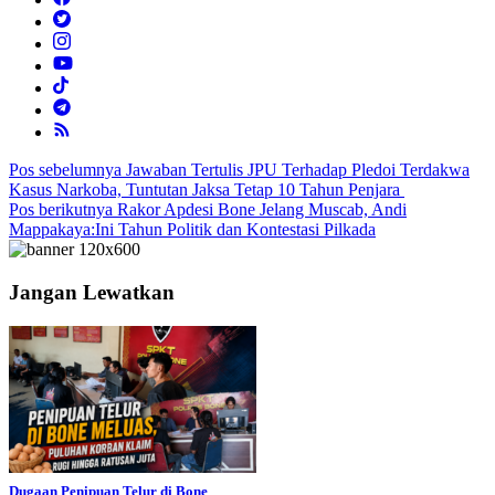
Navigasi
Pos sebelumnya
Jawaban Tertulis JPU Terhadap Pledoi Terdakwa
Kasus Narkoba, Tuntutan Jaksa Tetap 10 Tahun Penjara
pos
Pos berikutnya
Rakor Apdesi Bone Jelang Muscab, Andi
Mappakaya:Ini Tahun Politik dan Kontestasi Pilkada
Jangan Lewatkan
Dugaan Penipuan Telur di Bone