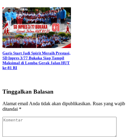
Garis Start Jadi Spirit Meraih Prestasi,
SD Inpres 3/77 Bukaka Siap Tampil
Maksimal di Lomba Gerak Jalan HUT
ke-81 RI
Tinggalkan Balasan
Alamat email Anda tidak akan dipublikasikan.
Ruas yang wajib
ditandai
*