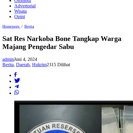
Otomotif
Advertorial
Wisata
Opini
Sat
Homepage
/
Berita
Res
Narkoba
Sat Res Narkoba Bone Tangkap Warga
Bone
Majang Pengedar Sabu
Tangkap
Warga
Majang
admin
Juni 4, 2024
Pengedar
Sabu
Berita
,
Daerah
,
Hukrim
2315 Dilihat