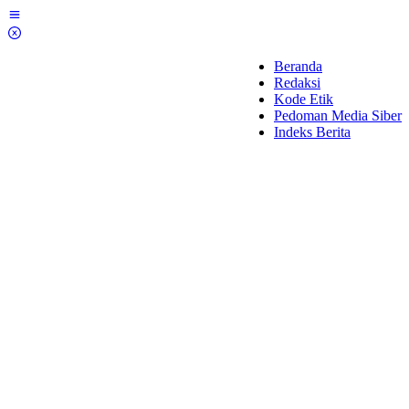
Lewati
ke
konten
Beranda
Redaksi
Kode Etik
Pedoman Media Siber
Indeks Berita