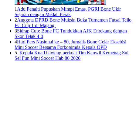
1
Adu Penalti Pupuskan Mimpi Emas, PGRI Bone Ukir
Sejarah dengan Medali Perak
2
Anggota DPRD Bone Muksin Buka Turnamen Futsal Tello
FC Cup 1 di Majang
3
Sidrap Cup: Bone FC Tundukkan AJK Enrekang dengan
Skor Telak 4-0
4
Hari Pers Nasional ke – 80, Jurnalis Bone Gelar Eksebisi
Mini Soccer Bersama Forkopimda-Kepala OPD
5
Kepala Kua Ulaweng perkuat Tim Kanwil Kemenag Sul
Sel Fun Mini Soccer Hab 80 2026