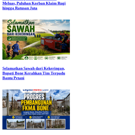
Meluas, Puluhan Korban Klaim Rugi
hingga Ratusan Juta
Selamatkan Sawah dari Kekeringan,
Bupati Bone Kerahkan Tim Terpadu
Bantu Petani