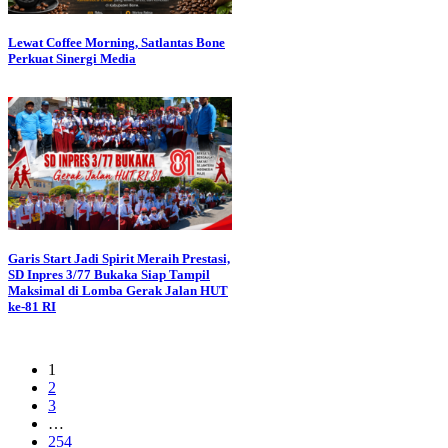
Lewat Coffee Morning, Satlantas Bone
Perkuat Sinergi Media
Garis Start Jadi Spirit Meraih Prestasi,
SD Inpres 3/77 Bukaka Siap Tampil
Maksimal di Lomba Gerak Jalan HUT
ke-81 RI
1
2
3
…
254