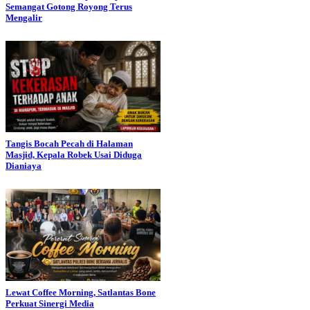
Semangat Gotong Royong Terus
Mengalir
Tangis Bocah Pecah di Halaman
Masjid, Kepala Robek Usai Diduga
Dianiaya
Lewat Coffee Morning, Satlantas Bone
Perkuat Sinergi Media