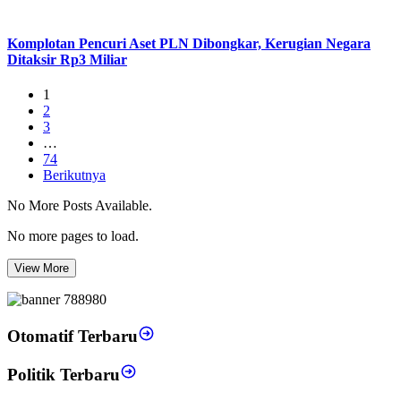
Komplotan Pencuri Aset PLN Dibongkar, Kerugian Negara
Ditaksir Rp3 Miliar
1
2
3
…
74
Berikutnya
No More Posts Available.
No more pages to load.
View More
Otomatif Terbaru
Politik Terbaru