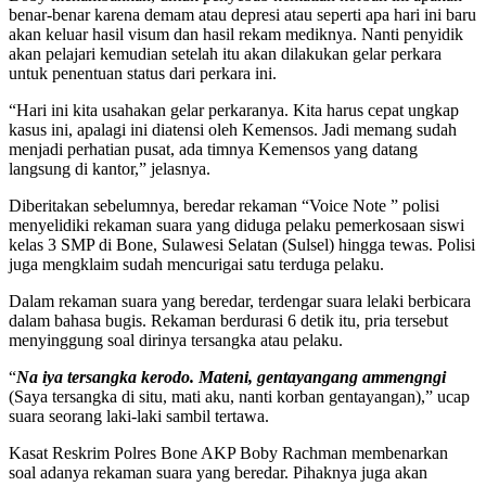
benar-benar karena demam atau depresi atau seperti apa hari ini baru
akan keluar hasil visum dan hasil rekam mediknya. Nanti penyidik
akan pelajari kemudian setelah itu akan dilakukan gelar perkara
untuk penentuan status dari perkara ini.
“Hari ini kita usahakan gelar perkaranya. Kita harus cepat ungkap
kasus ini, apalagi ini diatensi oleh Kemensos. Jadi memang sudah
menjadi perhatian pusat, ada timnya Kemensos yang datang
langsung di kantor,” jelasnya.
Diberitakan sebelumnya, beredar rekaman “Voice Note ” polisi
menyelidiki rekaman suara yang diduga pelaku pemerkosaan siswi
kelas 3 SMP di Bone, Sulawesi Selatan (Sulsel) hingga tewas. Polisi
juga mengklaim sudah mencurigai satu terduga pelaku.
Dalam rekaman suara yang beredar, terdengar suara lelaki berbicara
dalam bahasa bugis. Rekaman berdurasi 6 detik itu, pria tersebut
menyinggung soal dirinya tersangka atau pelaku.
“
Na iya tersangka kerodo. Mateni, gentayangang ammengngi
(Saya tersangka di situ, mati aku, nanti korban gentayangan),” ucap
suara seorang laki-laki sambil tertawa.
Kasat Reskrim Polres Bone AKP Boby Rachman membenarkan
soal adanya rekaman suara yang beredar. Pihaknya juga akan