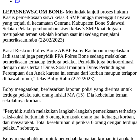
LEPASNEWS.COM BONE-
Menindak lanjuti proses hukum
Kasus pemerkosaan siswi kelas 3 SMP hingga merenggut nyawa
yang terjadi di kecamatan Cenrana Kabupaten Bone Sulawesi
Selatan Pelaku pembunuhan siswi kelas 3 SMP kuat dugaan
merupakan teman sekolah korban saat ini sedang menjalani
pemeriksaan.rabu (22/02/2023)
Kasat Reskrim Polres Bone AKBP Boby Rachman menjelaskan ”
Jadi saat ini juga penyidik PPA Polres Bone sedang melakukan
pemeriksaan terhadap terduga pelaku. Penyidik juga berkoordinasi
dengan dinas terkait Dinas Sosial maupun Dinas Perlindungan
Perempuan dan Anak karena ini semua dari korban maupun terlapor
di bawah umur,” Jelas Boby Rabu (22/2/2023).
Boby mengatakan, berdasarkan laporan polisi yang dierima untuk
terduga pelaku satu orang inisial MA (15). Dia kebetulan teman
sekolahnya korban.
“Penyidik sudah melakukan langkah-langkah pemeriksaan terhadap
saksi-saksi berjumlah 5 orang termasuk orang tua, keluarga korban,
dan masyarakat. Total keseluruhan diperiksa 6 orang dengan terduga
pelaku,” sebutnya.
Boby menambahkan, untuk penyebab kematian korban ini apakah