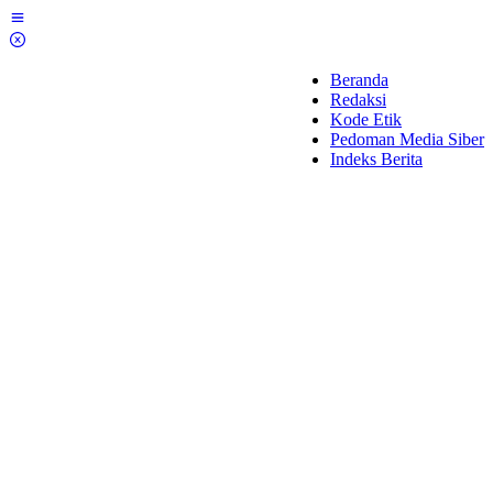
Lewati
ke
konten
Beranda
Redaksi
Kode Etik
Pedoman Media Siber
Indeks Berita