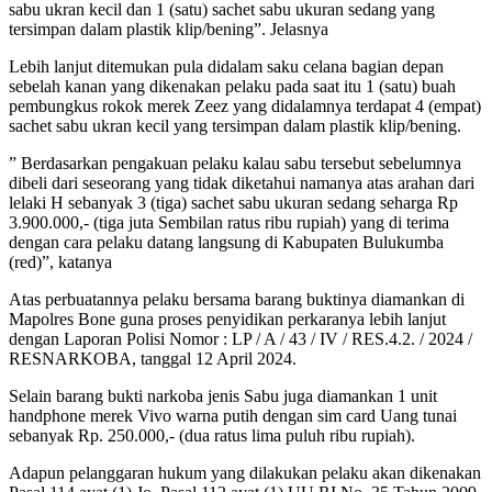
sabu ukran kecil dan 1 (satu) sachet sabu ukuran sedang yang
tersimpan dalam plastik klip/bening”. Jelasnya
Lebih lanjut ditemukan pula didalam saku celana bagian depan
sebelah kanan yang dikenakan pelaku pada saat itu 1 (satu) buah
pembungkus rokok merek Zeez yang didalamnya terdapat 4 (empat)
sachet sabu ukran kecil yang tersimpan dalam plastik klip/bening.
” Berdasarkan pengakuan pelaku kalau sabu tersebut sebelumnya
dibeli dari seseorang yang tidak diketahui namanya atas arahan dari
lelaki H sebanyak 3 (tiga) sachet sabu ukuran sedang seharga Rp
3.900.000,- (tiga juta Sembilan ratus ribu rupiah) yang di terima
dengan cara pelaku datang langsung di Kabupaten Bulukumba
(red)”, katanya
Atas perbuatannya pelaku bersama barang buktinya diamankan di
Mapolres Bone guna proses penyidikan perkaranya lebih lanjut
dengan Laporan Polisi Nomor : LP / A / 43 / IV / RES.4.2. / 2024 /
RESNARKOBA, tanggal 12 April 2024.
Selain barang bukti narkoba jenis Sabu juga diamankan 1 unit
handphone merek Vivo warna putih dengan sim card Uang tunai
sebanyak Rp. 250.000,- (dua ratus lima puluh ribu rupiah).
Adapun pelanggaran hukum yang dilakukan pelaku akan dikenakan