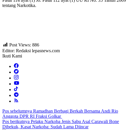
Pasal 114 ayat (1) Jo. Pasal 112 ayat (1) UU RI No. 35 Tahun 2009
tentang Narkotika.
Post Views:
886
Editor: Redaksi lepasnews.com
Ikuti Kami
Navigasi
Pos sebelumnya
Ramadhan Berbagi Berkah Bersama Andi Rio
Anggota DPR RI Fraksi Golkar
pos
Pos berikutnya
Pelaku Narkoba Jenis Sabu Asal Carawali Bone
Dibekuk, Kasat Narkoba: Sudah Lama Diincar