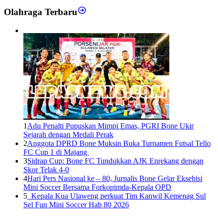
Olahraga Terbaru
1
Adu Penalti Pupuskan Mimpi Emas, PGRI Bone Ukir
Sejarah dengan Medali Perak
2
Anggota DPRD Bone Muksin Buka Turnamen Futsal Tello
FC Cup 1 di Majang
3
Sidrap Cup: Bone FC Tundukkan AJK Enrekang dengan
Skor Telak 4-0
4
Hari Pers Nasional ke – 80, Jurnalis Bone Gelar Eksebisi
Mini Soccer Bersama Forkopimda-Kepala OPD
5
Kepala Kua Ulaweng perkuat Tim Kanwil Kemenag Sul
Sel Fun Mini Soccer Hab 80 2026