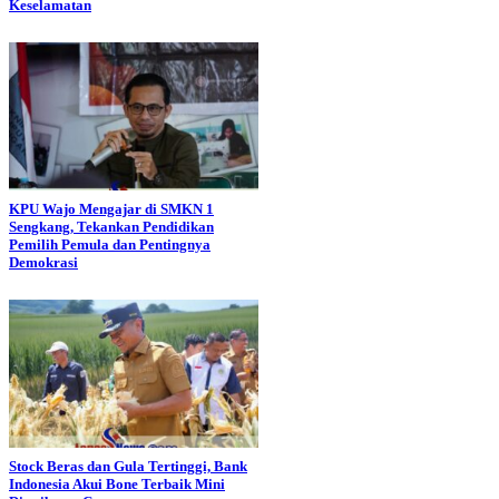
Keselamatan
KPU Wajo Mengajar di SMKN 1
Sengkang, Tekankan Pendidikan
Pemilih Pemula dan Pentingnya
Demokrasi
Stock Beras dan Gula Tertinggi, Bank
Indonesia Akui Bone Terbaik Mini