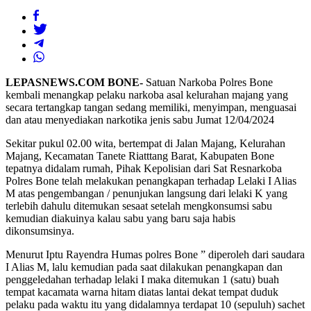
LEPASNEWS.COM BONE-
Satuan Narkoba Polres Bone
kembali menangkap pelaku narkoba asal kelurahan majang yang
secara tertangkap tangan sedang memiliki, menyimpan, menguasai
dan atau menyediakan narkotika jenis sabu Jumat 12/04/2024
Sekitar pukul 02.00 wita, bertempat di Jalan Majang, Kelurahan
Majang, Kecamatan Tanete Riatttang Barat, Kabupaten Bone
tepatnya didalam rumah, Pihak Kepolisian dari Sat Resnarkoba
Polres Bone telah melakukan penangkapan terhadap Lelaki I Alias
M atas pengembangan / penunjukan langsung dari lelaki K yang
terlebih dahulu ditemukan sesaat setelah mengkonsumsi sabu
kemudian diakuinya kalau sabu yang baru saja habis
dikonsumsinya.
Menurut Iptu Rayendra Humas polres Bone ” diperoleh dari saudara
I Alias M, lalu kemudian pada saat dilakukan penangkapan dan
penggeledahan terhadap lelaki I maka ditemukan 1 (satu) buah
tempat kacamata warna hitam diatas lantai dekat tempat duduk
pelaku pada waktu itu yang didalamnya terdapat 10 (sepuluh) sachet