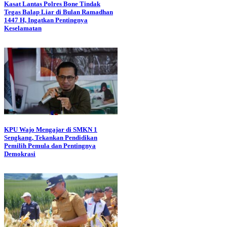
Kasat Lantas Polres Bone Tindak
Tegas Balap Liar di Bulan Ramadhan
1447 H, Ingatkan Pentingnya
Keselamatan
KPU Wajo Mengajar di SMKN 1
Sengkang, Tekankan Pendidikan
Pemilih Pemula dan Pentingnya
Demokrasi