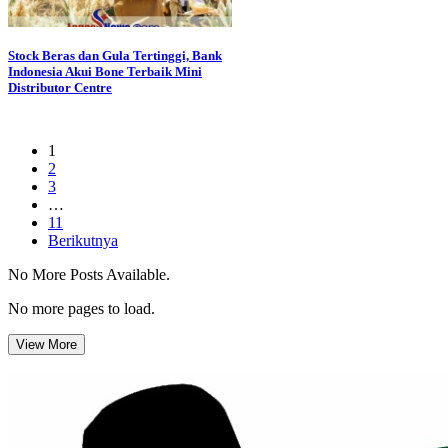
Stock Beras dan Gula Tertinggi, Bank
Indonesia Akui Bone Terbaik Mini
Distributor Centre
1
2
3
…
11
Berikutnya
No More Posts Available.
No more pages to load.
View More