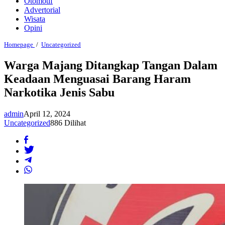
Otomotif
Advertorial
Wisata
Opini
Warga
Homepage
/
Uncategorized
Majang
Ditangkap
Warga Majang Ditangkap Tangan Dalam
Tangan
Keadaan Menguasai Barang Haram
Dalam
Keadaan
Narkotika Jenis Sabu
Menguasai
Barang
Haram
admin
April 12, 2024
Narkotika
Uncategorized
886 Dilihat
Jenis
Sabu