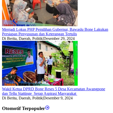
Menjadi Lokus PHP Pemilihan Gubernur, Bawaslu Bone Lakukan
Persiapan Penyusunan dan Keterangan Tertulis
Di Berita, Daerah, Politik
|
Desember 29, 2024
Wakil Ketua DPRD Bone Reses 5 Desa Kecamatan Awangpone
dan Tellu Siattinge Serap Aspirasi Masyarakat
Di Berita, Daerah, Politik
|
Desember 9, 2024
Otomotif Terpopuler