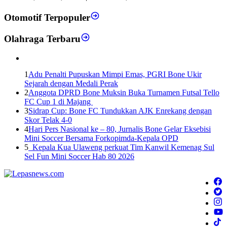
Otomotif Terpopuler
Olahraga Terbaru
1
Adu Penalti Pupuskan Mimpi Emas, PGRI Bone Ukir
Sejarah dengan Medali Perak
2
Anggota DPRD Bone Muksin Buka Turnamen Futsal Tello
FC Cup 1 di Majang
3
Sidrap Cup: Bone FC Tundukkan AJK Enrekang dengan
Skor Telak 4-0
4
Hari Pers Nasional ke – 80, Jurnalis Bone Gelar Eksebisi
Mini Soccer Bersama Forkopimda-Kepala OPD
5
Kepala Kua Ulaweng perkuat Tim Kanwil Kemenag Sul
Sel Fun Mini Soccer Hab 80 2026