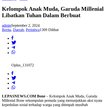
Anak
Muda,
Kelompok Anak Muda, Garuda Millenial
Garuda
Libatkan Tuhan Dalam Berbuat
Millenial
Libatkan
Tuhan
admin
September 2, 2024
Dalam
Berbuat
Berita
,
Daerah
,
Peristiwa
1309 Dilihat
Oplus_131072
LEPASNEWS.COM Bone
– Kelompok Anak Muda, Garuda
Millenial Bone sekumpulan pemuda yang menunjukkan aksi nyata
kepedulian sosial terhadap warga yang ditimpah musibah