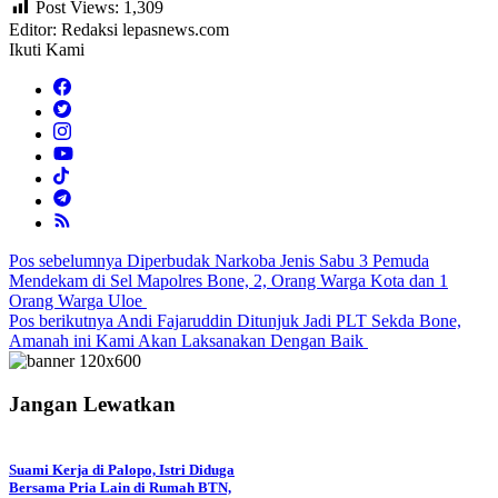
Post Views:
1,309
Editor: Redaksi lepasnews.com
Ikuti Kami
Navigasi
Pos sebelumnya
Diperbudak Narkoba Jenis Sabu 3 Pemuda
Mendekam di Sel Mapolres Bone, 2, Orang Warga Kota dan 1
pos
Orang Warga Uloe
Pos berikutnya
Andi Fajaruddin Ditunjuk Jadi PLT Sekda Bone,
Amanah ini Kami Akan Laksanakan Dengan Baik
Jangan Lewatkan
Suami Kerja di Palopo, Istri Diduga
Bersama Pria Lain di Rumah BTN,