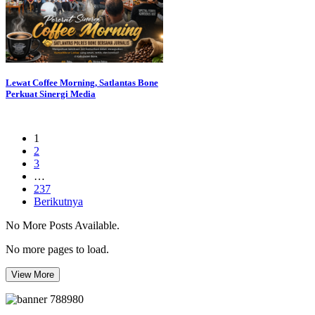
Lewat Coffee Morning, Satlantas Bone
Perkuat Sinergi Media
1
2
3
…
237
Berikutnya
No More Posts Available.
No more pages to load.
View More