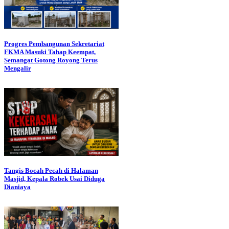
Progres Pembangunan Sekretariat
FKMA Masuki Tahap Keempat,
Semangat Gotong Royong Terus
Mengalir
Tangis Bocah Pecah di Halaman
Masjid, Kepala Robek Usai Diduga
Dianiaya