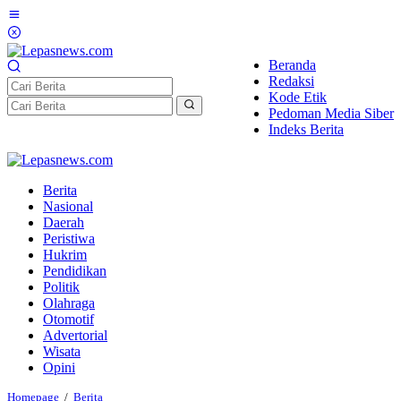
Lewati
ke
konten
Beranda
Redaksi
Kode Etik
Pedoman Media Siber
Indeks Berita
Berita
Nasional
Daerah
Peristiwa
Hukrim
Pendidikan
Politik
Olahraga
Otomotif
Advertorial
Wisata
Opini
Kelompok
Homepage
/
Berita