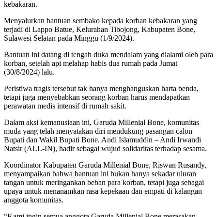
kebakaran.
Menyalurkan bantuan sembako kepada korban kebakaran yang
terjadi di Lappo Batue, Kelurahan Tibojong, Kabupaten Bone,
Sulawesi Selatan pada Minggu (1/9/2024).
Bantuan ini datang di tengah duka mendalam yang dialami oleh para
korban, setelah api melahap habis dua rumah pada Jumat
(30/8/2024) lalu.
Peristiwa tragis tersebut tak hanya menghanguskan harta benda,
tetapi juga menyebabkan seorang korban harus mendapatkan
perawatan medis intensif di rumah sakit.
Dalam aksi kemanusiaan ini, Garuda Millenial Bone, komunitas
muda yang telah menyatakan diri mendukung pasangan calon
Bupati dan Wakil Bupati Bone, Andi Islamuddin – Andi Irwandi
Natsir (ALL-IN), hadir sebagai wujud solidaritas terhadap sesama.
Koordinator Kabupaten Garuda Millenial Bone, Riswan Rusandy,
menyampaikan bahwa bantuan ini bukan hanya sekadar uluran
tangan untuk meringankan beban para korban, tetapi juga sebagai
upaya untuk menanamkan rasa kepekaan dan empati di kalangan
anggota komunitas.
“Kami ingin semua anggota Garuda Millenial Bone merasakan