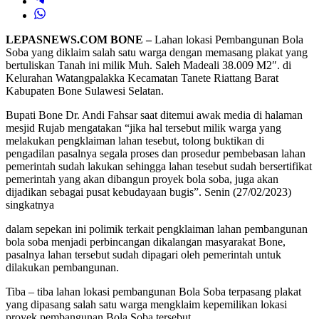
LEPASNEWS.COM BONE –
Lahan lokasi Pembangunan Bola
Soba yang diklaim salah satu warga dengan memasang plakat yang
bertuliskan Tanah ini milik Muh. Saleh Madeali 38.009 M2″. di
Kelurahan Watangpalakka Kecamatan Tanete Riattang Barat
Kabupaten Bone Sulawesi Selatan.
Bupati Bone Dr. Andi Fahsar saat ditemui awak media di halaman
mesjid Rujab mengatakan “jika hal tersebut milik warga yang
melakukan pengklaiman lahan tesebut, tolong buktikan di
pengadilan pasalnya segala proses dan prosedur pembebasan lahan
pemerintah sudah lakukan sehingga lahan tesebut sudah bersertifikat
pemerintah yang akan dibangun proyek bola soba, juga akan
dijadikan sebagai pusat kebudayaan bugis”. Senin (27/02/2023)
singkatnya
dalam sepekan ini polimik terkait pengklaiman lahan pembangunan
bola soba menjadi perbincangan dikalangan masyarakat Bone,
pasalnya lahan tersebut sudah dipagari oleh pemerintah untuk
dilakukan pembangunan.
Tiba – tiba lahan lokasi pembangunan Bola Soba terpasang plakat
yang dipasang salah satu warga mengklaim kepemilikan lokasi
proyek pembangunan Bola Soba tersebut.