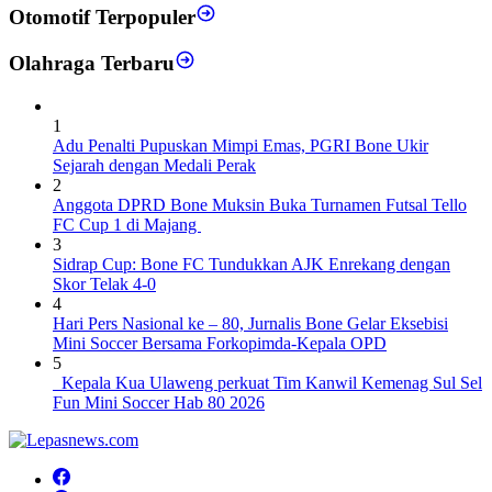
Otomotif Terpopuler
Olahraga Terbaru
1
Adu Penalti Pupuskan Mimpi Emas, PGRI Bone Ukir
Sejarah dengan Medali Perak
2
Anggota DPRD Bone Muksin Buka Turnamen Futsal Tello
FC Cup 1 di Majang
3
Sidrap Cup: Bone FC Tundukkan AJK Enrekang dengan
Skor Telak 4-0
4
Hari Pers Nasional ke – 80, Jurnalis Bone Gelar Eksebisi
Mini Soccer Bersama Forkopimda-Kepala OPD
5
Kepala Kua Ulaweng perkuat Tim Kanwil Kemenag Sul Sel
Fun Mini Soccer Hab 80 2026