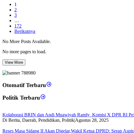
1
2
3
…
172
Berikutnya
No More Posts Available.
No more pages to load.
View More
Otomatif Terbaru
Politik Terbaru
Kolaborasi BRIN dan Andi Muawiyah Ramly Komisi X DPR RI Pel
Di Berita, Daerah, Pendidikan, Politik
|
Agustus 28, 2025
Reses Masa Sidang II Akan Digelar,Wakil Ketua DPRD: Serap Aspir