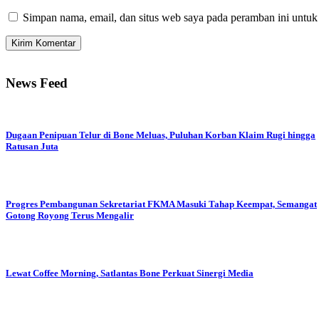
Simpan nama, email, dan situs web saya pada peramban ini untuk
News Feed
Dugaan Penipuan Telur di Bone Meluas, Puluhan Korban Klaim Rugi hingga
Ratusan Juta
Progres Pembangunan Sekretariat FKMA Masuki Tahap Keempat, Semangat
Gotong Royong Terus Mengalir
Lewat Coffee Morning, Satlantas Bone Perkuat Sinergi Media