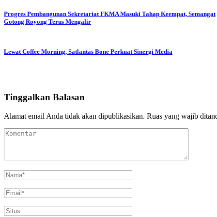
Progres Pembangunan Sekretariat FKMA Masuki Tahap Keempat, Semangat
Gotong Royong Terus Mengalir
Lewat Coffee Morning, Satlantas Bone Perkuat Sinergi Media
Tinggalkan Balasan
Alamat email Anda tidak akan dipublikasikan.
Ruas yang wajib ditan