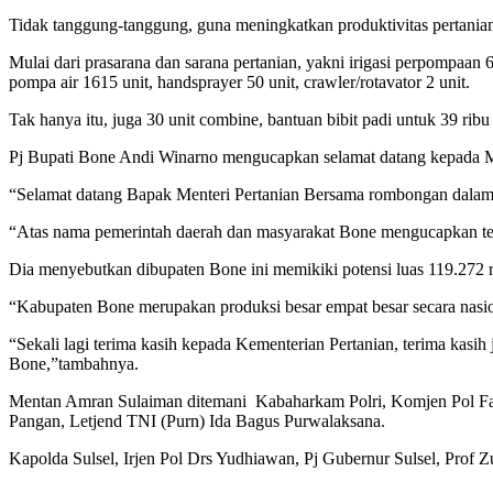
Tidak tanggung-tanggung, guna meningkatkan produktivitas pertanian
Mulai dari prasarana dan sarana pertanian, yakni irigasi perpompaan 69
pompa air 1615 unit, handsprayer 50 unit, crawler/rotavator 2 unit.
Tak hanya itu, juga 30 unit combine, bantuan bibit padi untuk 39 ribu 
Pj Bupati Bone Andi Winarno mengucapkan selamat datang kepada Me
“Selamat datang Bapak Menteri Pertanian Bersama rombongan dalam
“Atas nama pemerintah daerah dan masyarakat Bone mengucapkan terim
Dia menyebutkan dibupaten Bone ini memikiki potensi luas 119.272 rib
“Kabupaten Bone merupakan produksi besar empat besar secara nasion
“Sekali lagi terima kasih kepada Kementerian Pertanian, terima kas
Bone,”tambahnya.
Mentan Amran Sulaiman ditemani Kabaharkam Polri, Komjen Pol Fad
Pangan, Letjend TNI (Purn) Ida Bagus Purwalaksana.
Kapolda Sulsel, Irjen Pol Drs Yudhiawan, Pj Gubernur Sulsel, Prof Z