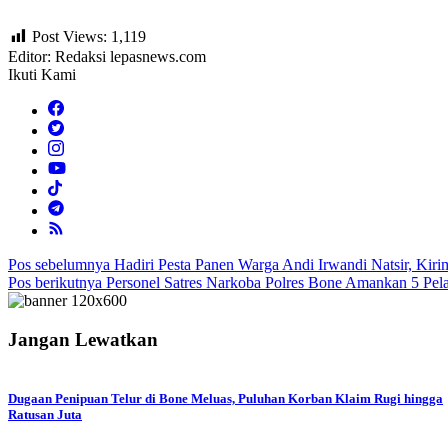
Post Views:
1,119
Editor: Redaksi lepasnews.com
Ikuti Kami
Navigasi
Pos sebelumnya
Hadiri Pesta Panen Warga Andi Irwandi Natsir, Kiri
Pos berikutnya
Personel Satres Narkoba Polres Bone Amankan 5 Pel
pos
Jangan Lewatkan
Dugaan Penipuan Telur di Bone Meluas, Puluhan Korban Klaim Rugi hingga
Ratusan Juta