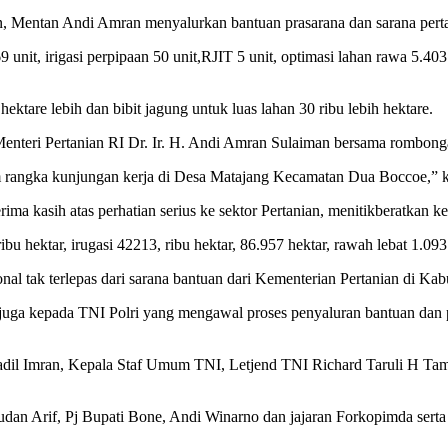
, Mentan Andi Amran menyalurkan bantuan prasarana dan sarana pertan
 unit, irigasi perpipaan 50 unit,RJIT 5 unit, optimasi lahan rawa 5.403
hektare lebih dan bibit jagung untuk luas lahan 30 ribu lebih hektare.
nteri Pertanian RI Dr. Ir. H. Andi Amran Sulaiman bersama rombong
 rangka kunjungan kerja di Desa Matajang Kecamatan Dua Boccoe,” k
a kasih atas perhatian serius ke sektor Pertanian, menitikberatkan 
u hektar, irugasi 42213, ribu hektar, 86.957 hektar, rawah lebat 1.093 
al tak terlepas dari sarana bantuan dari Kementerian Pertanian di Ka
ih juga kepada TNI Polri yang mengawal proses penyaluran bantuan dan
il Imran, Kepala Staf Umum TNI, Letjend TNI Richard Taruli H Tam
udan Arif, Pj Bupati Bone, Andi Winarno dan jajaran Forkopimda serta