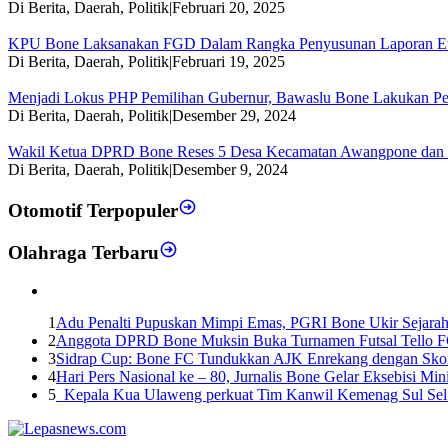
Di Berita, Daerah, Politik
|
Februari 20, 2025
KPU Bone Laksanakan FGD Dalam Rangka Penyusunan Laporan Eva
Di Berita, Daerah, Politik
|
Februari 19, 2025
Menjadi Lokus PHP Pemilihan Gubernur, Bawaslu Bone Lakukan Per
Di Berita, Daerah, Politik
|
Desember 29, 2024
Wakil Ketua DPRD Bone Reses 5 Desa Kecamatan Awangpone dan Te
Di Berita, Daerah, Politik
|
Desember 9, 2024
Otomotif Terpopuler
Olahraga Terbaru
1
Adu Penalti Pupuskan Mimpi Emas, PGRI Bone Ukir Sejarah
2
Anggota DPRD Bone Muksin Buka Turnamen Futsal Tello F
3
Sidrap Cup: Bone FC Tundukkan AJK Enrekang dengan Skor
4
Hari Pers Nasional ke – 80, Jurnalis Bone Gelar Eksebisi 
5
Kepala Kua Ulaweng perkuat Tim Kanwil Kemenag Sul Sel 