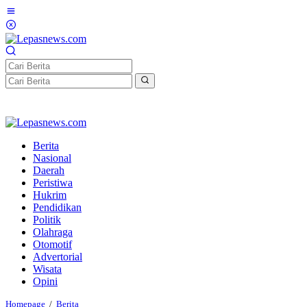
Lewati
ke
konten
Berita
Nasional
Daerah
Peristiwa
Hukrim
Pendidikan
Politik
Olahraga
Otomotif
Advertorial
Wisata
Opini
Mentan
Homepage
/
Berita