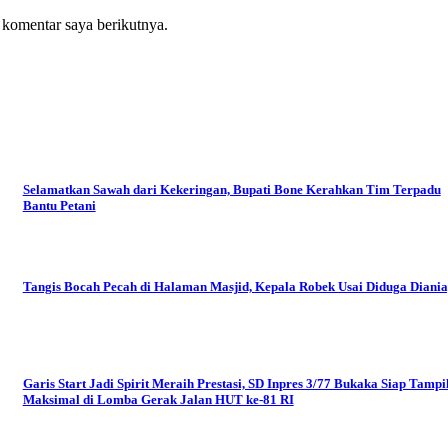
 komentar saya berikutnya.
Selamatkan Sawah dari Kekeringan, Bupati Bone Kerahkan Tim Terpadu
Bantu Petani
Tangis Bocah Pecah di Halaman Masjid, Kepala Robek Usai Diduga Diani
Garis Start Jadi Spirit Meraih Prestasi, SD Inpres 3/77 Bukaka Siap Tampi
Maksimal di Lomba Gerak Jalan HUT ke-81 RI