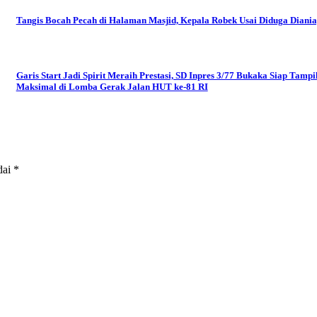
Tangis Bocah Pecah di Halaman Masjid, Kepala Robek Usai Diduga Diani
Garis Start Jadi Spirit Meraih Prestasi, SD Inpres 3/77 Bukaka Siap Tampi
Maksimal di Lomba Gerak Jalan HUT ke-81 RI
dai
*