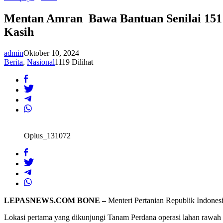
Amran
Bawa
Mentan Amran Bawa Bantuan Senilai 151 M
Bantuan
Kasih
Senilai
151
M
admin
Oktober 10, 2024
di
Bone,
Berita
,
Nasional
1119 Dilihat
Pj
Bupati
:
Terima
Kasih
dari
Masyarakat
Bone
Pj
Oplus_131072
Bupati
Bone
:
Terima
Kasih
LEPASNEWS.COM BONE –
Menteri Pertanian Republik Indones
Lokasi pertama yang dikunjungi Tanam Perdana operasi lahan rawa