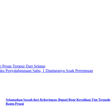
m Pesan Tempur Dari Selatan
aku Penyalahgunaan Sabu, 1 Diantaranya Anak Perempuan
Selamatkan Sawah dari Kekeringan, Bupati Bone Kerahkan Tim Terpadu
Bantu Petani