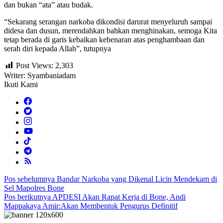
dan bukan “ata” atau budak.
“Sekarang serangan narkoba dikondisi darurat menyeluruh sampai
didesa dan dusun, merendahkan bahkan menghinakan, semoga Kita
tetap berada di garis kebaikan kebenaran atas penghambaan dan
serah diri kepada Allah”, tutupnya
Post Views:
2,303
Writer: Syambaniadam
Ikuti Kami
Navigasi
Pos sebelumnya
Bandar Narkoba yang Dikenal Licin Mendekam di
Sel Mapolres Bone
pos
Pos berikutnya
APDESI Akan Rapat Kerja di Bone, Andi
Mappakaya Amir:Akan Membentuk Pengurus Definitif