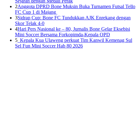
Sejarah dengan Medali Perak
2
Anggota DPRD Bone Muksin Buka Turnamen Futsal Tello
FC Cup 1 di Majang
3
Sidrap Cup: Bone FC Tundukkan AJK Enrekang dengan
Skor Telak 4-0
4
Hari Pers Nasional ke – 80, Jurnalis Bone Gelar Eksebisi
Mini Soccer Bersama Forkopimda-Kepala OPD
5
Kepala Kua Ulaweng perkuat Tim Kanwil Kemenag Sul
Sel Fun Mini Soccer Hab 80 2026