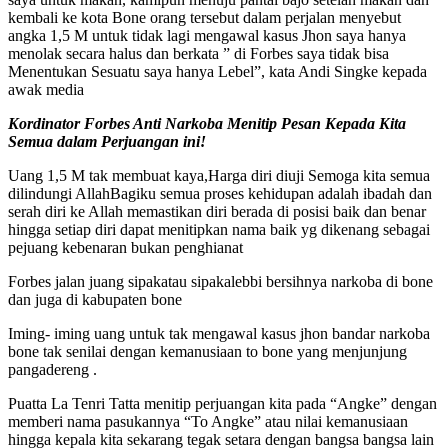
kembali ke kota Bone orang tersebut dalam perjalan menyebut
angka 1,5 M untuk tidak lagi mengawal kasus Jhon saya hanya
menolak secara halus dan berkata ” di Forbes saya tidak bisa
Menentukan Sesuatu saya hanya Lebel”, kata Andi Singke kepada
awak media
Kordinator Forbes Anti Narkoba Menitip Pesan Kepada Kita
Semua dalam Perjuangan ini!
Uang 1,5 M tak membuat kaya,Harga diri diuji Semoga kita semua
dilindungi AllahBagiku semua proses kehidupan adalah ibadah dan
serah diri ke Allah memastikan diri berada di posisi baik dan benar
hingga setiap diri dapat menitipkan nama baik yg dikenang sebagai
pejuang kebenaran bukan penghianat
Forbes jalan juang sipakatau sipakalebbi bersihnya narkoba di bone
dan juga di kabupaten bone
Iming- iming uang untuk tak mengawal kasus jhon bandar narkoba
bone tak senilai dengan kemanusiaan to bone yang menjunjung
pangadereng .
Puatta La Tenri Tatta menitip perjuangan kita pada “Angke” dengan
memberi nama pasukannya “To Angke” atau nilai kemanusiaan
hingga kepala kita sekarang tegak setara dengan bangsa bangsa lain