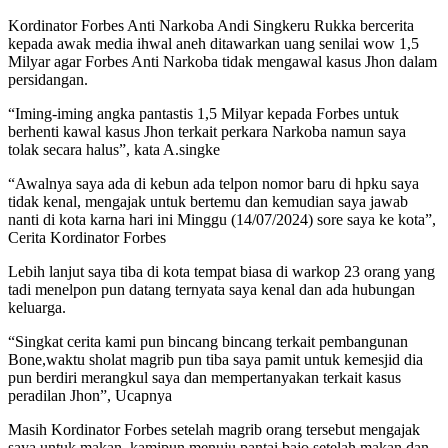
Kordinator Forbes Anti Narkoba Andi Singkeru Rukka bercerita
kepada awak media ihwal aneh ditawarkan uang senilai wow 1,5
Milyar agar Forbes Anti Narkoba tidak mengawal kasus Jhon dalam
persidangan.
“Iming-iming angka pantastis 1,5 Milyar kepada Forbes untuk
berhenti kawal kasus Jhon terkait perkara Narkoba namun saya
tolak secara halus”, kata A.singke
“Awalnya saya ada di kebun ada telpon nomor baru di hpku saya
tidak kenal, mengajak untuk bertemu dan kemudian saya jawab
nanti di kota karna hari ini Minggu (14/07/2024) sore saya ke kota”,
Cerita Kordinator Forbes
Lebih lanjut saya tiba di kota tempat biasa di warkop 23 orang yang
tadi menelpon pun datang ternyata saya kenal dan ada hubungan
keluarga.
“Singkat cerita kami pun bincang bincang terkait pembangunan
Bone,waktu sholat magrib pun tiba saya pamit untuk kemesjid dia
pun berdiri merangkul saya dan mempertanyakan terkait kasus
peradilan Jhon”, Ucapnya
Masih Kordinator Forbes setelah magrib orang tersebut mengajak
saya untuk makan, kamipun menuju pantai bajo setelah makan dan