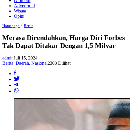
Otomotif
Advertorial
Wisata
Opini
Merasa
Homepage
/
Berita
Direndahkan,
Harga
Merasa Direndahkan, Harga Diri Forbes
Diri
Tak Dapat Ditakar Dengan 1,5 Milyar
Forbes
Tak
Dapat
admin
Juli 15, 2024
Ditakar
Dengan
Berita
,
Daerah
,
Nasional
2303 Dilihat
1,5
Milyar