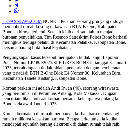
LEPASNEWS.COM
BONE – Pelarian seorang pria yang diduga
membobol rumah kosong di kawasan BTN B-One, Kabupaten
Bone, akhirnya terhenti. Setelah lebih dari satu tahun menjadi
buronan penyelidikan, Tim Resmob Satreskrim Polres Bone berhasil
meringkus terduga pelaku di Kecamatan Palakka, Kabupaten Bone,
bersama barang bukti hasil kejahatan.
Pengungkapan kasus tersebut merupakan tindak lanjut Laporan
Polisi Nomor LP/08/I/2025/SPKT/RES BONE tertanggal 3 Januari
2025, terkait dugaan tindak pidana pencurian dengan pemberatan
yang terjadi di BTN B-One Blok E4 Nomor 30, Kelurahan Biru,
Kecamatan Tanete Riattang, Kabupaten Bone.
Korban perkara ini adalah Andi Irwan (40), seorang wiraswasta
yang berdomisili di Perumnas Antang, Kota Makassar. Dugaan
pencurian diketahui saat korban bersama keluarganya pulang ke
Bone pada awal Januari 2025.
Karena bermalam di rumah mertuanya, korban baru mendatangi
rumah miliknya keesokan harinya. Betapa terkejutnya ia ketika
mendapati sejumlah barang elektronik di dalam rumah telah raib.