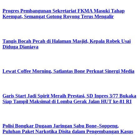
Progres Pembangunan Sekretariat FKMA Masuki Tahap
Keempat, Semangat Gotong Royong Terus Mengalir
Tangis Bocah Pecah di Halaman Masjid, Kepala Robek Usai
Diduga Dianiaya
Lewat Coffee Morning, Satlantas Bone Perkuat Sinergi Media
Garis Start Jadi Spirit Meraih Prestasi, SD Inpres 3/77 Bukaka
Siap Tampil Maksimal di Lomba Gerak Jalan HUT ke-81 RI
Polisi Bongkar Dugaan Jaringan Sabu Bone–Soppeng,
Puluhan Paket Narkotika Disita dalam Pengembangan Kasus