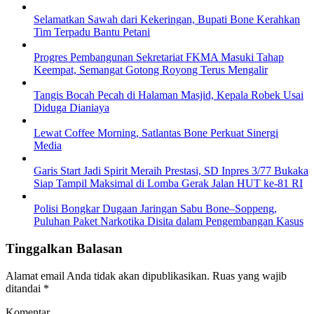
Selamatkan Sawah dari Kekeringan, Bupati Bone Kerahkan
Tim Terpadu Bantu Petani
Progres Pembangunan Sekretariat FKMA Masuki Tahap
Keempat, Semangat Gotong Royong Terus Mengalir
Tangis Bocah Pecah di Halaman Masjid, Kepala Robek Usai
Diduga Dianiaya
Lewat Coffee Morning, Satlantas Bone Perkuat Sinergi
Media
Garis Start Jadi Spirit Meraih Prestasi, SD Inpres 3/77 Bukaka
Siap Tampil Maksimal di Lomba Gerak Jalan HUT ke-81 RI
Polisi Bongkar Dugaan Jaringan Sabu Bone–Soppeng,
Puluhan Paket Narkotika Disita dalam Pengembangan Kasus
Tinggalkan Balasan
Alamat email Anda tidak akan dipublikasikan.
Ruas yang wajib
ditandai
*
Komentar