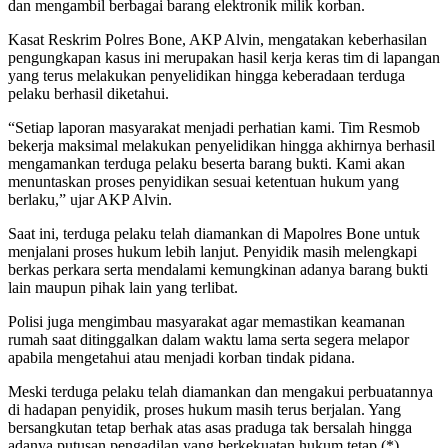
dan mengambil berbagai barang elektronik milik korban.
Kasat Reskrim Polres Bone, AKP Alvin, mengatakan keberhasilan
pengungkapan kasus ini merupakan hasil kerja keras tim di lapangan
yang terus melakukan penyelidikan hingga keberadaan terduga
pelaku berhasil diketahui.
“Setiap laporan masyarakat menjadi perhatian kami. Tim Resmob
bekerja maksimal melakukan penyelidikan hingga akhirnya berhasil
mengamankan terduga pelaku beserta barang bukti. Kami akan
menuntaskan proses penyidikan sesuai ketentuan hukum yang
berlaku,” ujar AKP Alvin.
Saat ini, terduga pelaku telah diamankan di Mapolres Bone untuk
menjalani proses hukum lebih lanjut. Penyidik masih melengkapi
berkas perkara serta mendalami kemungkinan adanya barang bukti
lain maupun pihak lain yang terlibat.
Polisi juga mengimbau masyarakat agar memastikan keamanan
rumah saat ditinggalkan dalam waktu lama serta segera melapor
apabila mengetahui atau menjadi korban tindak pidana.
Meski terduga pelaku telah diamankan dan mengakui perbuatannya
di hadapan penyidik, proses hukum masih terus berjalan. Yang
bersangkutan tetap berhak atas asas praduga tak bersalah hingga
adanya putusan pengadilan yang berkekuatan hukum tetap.(*)