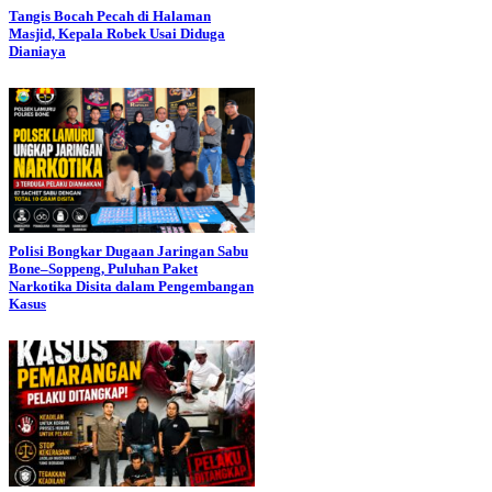
Tangis Bocah Pecah di Halaman
Masjid, Kepala Robek Usai Diduga
Dianiaya
Polisi Bongkar Dugaan Jaringan Sabu
Bone–Soppeng, Puluhan Paket
Narkotika Disita dalam Pengembangan
Kasus