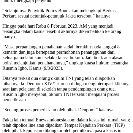
untuk dilengkapi penyidik.
“Selanjutnya Penyidik Polres Bone akan melengkapi Berkas
Perkara sesuai petunjuk-petunjuk Jaksa tersebut,” katanya.
Hingga pada hari Rabu 8 Februari 2023, AM yang menjadi
tersangka dalam kasus tersebut akhirnya dikembalikan ke orang
tuanya.
“Masa perpanjangan penahanan sudah berakhir pada tanggal 8
kemarin dan juga bertepatan permohonan penangguhan dari
keluarga melalui kami selaku kuasa hukum. Jadi tidak ada alasan
polisi melanjutkan penahanannya,” ungkap kuasa hukum tersangka
Rusmin Igho, Kamis (9/3/2023).
Ditanya terkait dua orang oknum TNI yang telah dilaporkan
pihaknya ke Denpom XIV/1 karena diduga menginterogasi kliennya
saat jam pelajaran di sekolah tanpa pendampingan orang tua.
Rusmin Igho menyebut, oknum TNI tersebut menjalani proses
pemeriksaan.
“Sedang proses pemeriksaan oleh pihak Denpom,” katanya.
Fakta lain temuai Enewsindonesia.com dalam kasus ini, rumah yang
telah dipolice line atau dijadikan Tempat Kejadian Perkara (TKP)
oleh pihak kepolisian dibongkar oleh pemiliknya pasca kasus ini