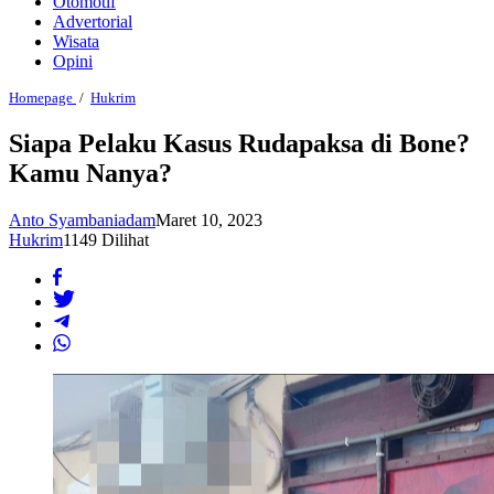
Otomotif
Advertorial
Wisata
Opini
Siapa
Homepage
/
Hukrim
Pelaku
Kasus
Siapa Pelaku Kasus Rudapaksa di Bone?
Rudapaksa
Kamu Nanya?
di
Bone?
Kamu
Anto Syambaniadam
Maret 10, 2023
Nanya?
Hukrim
1149 Dilihat