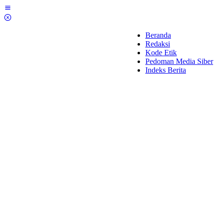
Lewati
ke
konten
Beranda
Redaksi
Kode Etik
Pedoman Media Siber
Indeks Berita