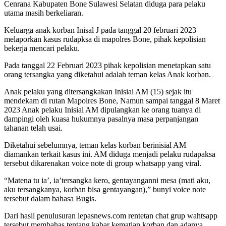
Cenrana Kabupaten Bone Sulawesi Selatan diduga para pelaku
utama masih berkeliaran.
Keluarga anak korban Inisal J pada tanggal 20 februari 2023
melaporkan kasus rudapksa di mapolres Bone, pihak kepolisian
bekerja mencari pelaku.
Pada tanggal 22 Februari 2023 pihak kepolisian menetapkan satu
orang tersangka yang diketahui adalah teman kelas Anak korban.
Anak pelaku yang ditersangkakan Inisial AM (15) sejak itu
mendekam di rutan Mapolres Bone, Namun sampai tanggal 8 Maret
2023 Anak pelaku Inisial AM dipulangkan ke orang tuanya di
dampingi oleh kuasa hukumnya pasalnya masa perpanjangan
tahanan telah usai.
Diketahui sebelumnya, teman kelas korban berinisial AM
diamankan terkait kasus ini. AM diduga menjadi pelaku rudapaksa
tersebut dikarenakan voice note di group whatsapp yang viral.
“Matena tu ia’, ia’tersangka kero, gentayanganni mesa (mati aku,
aku tersangkanya, korban bisa gentayangan),” bunyi voice note
tersebut dalam bahasa Bugis.
Dari hasil penulusuran lepasnews.com rentetan chat grup wahtsapp
tersebut membahas tentang kabar kematian korban dan adanya