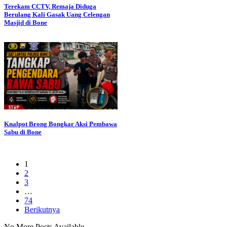
Terekam CCTV, Remaja Diduga
Berulang Kali Gasak Uang Celengan
Masjid di Bone
Knalpot Brong Bongkar Aksi Pembawa
Sabu di Bone
1
2
3
…
74
Berikutnya
No More Posts Available.