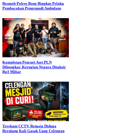
Resmob Polres Bone Ringkus Pelaku
Pembacokan Pengemudi Ambulans
Komplotan Pencuri Aset PLN
Dibongkar, Kerugian Negara Ditaksir
Rp3 Miliar
Terekam CCTV, Remaja Diduga
Berulang Kali Gasak Uang Celengan