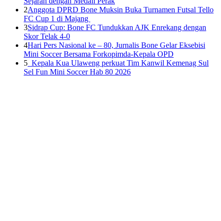
Sejarah dengan Medali Perak
2
Anggota DPRD Bone Muksin Buka Turnamen Futsal Tello
FC Cup 1 di Majang
3
Sidrap Cup: Bone FC Tundukkan AJK Enrekang dengan
Skor Telak 4-0
4
Hari Pers Nasional ke – 80, Jurnalis Bone Gelar Eksebisi
Mini Soccer Bersama Forkopimda-Kepala OPD
5
Kepala Kua Ulaweng perkuat Tim Kanwil Kemenag Sul
Sel Fun Mini Soccer Hab 80 2026