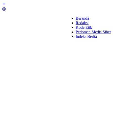
Lewati
ke
konten
Beranda
Redaksi
Kode Etik
Pedoman Media Siber
Indeks Berita