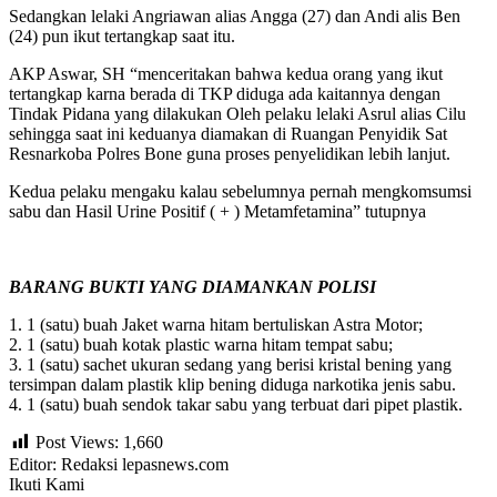
Sedangkan lelaki Angriawan alias Angga (27) dan Andi alis Ben
(24) pun ikut tertangkap saat itu.
AKP Aswar, SH “menceritakan bahwa kedua orang yang ikut
tertangkap karna berada di TKP diduga ada kaitannya dengan
Tindak Pidana yang dilakukan Oleh pelaku lelaki Asrul alias Cilu
sehingga saat ini keduanya diamakan di Ruangan Penyidik Sat
Resnarkoba Polres Bone guna proses penyelidikan lebih lanjut.
Kedua pelaku mengaku kalau sebelumnya pernah mengkomsumsi
sabu dan Hasil Urine Positif ( + ) Metamfetamina” tutupnya
BARANG BUKTI YANG DIAMANKAN POLISI
1. 1 (satu) buah Jaket warna hitam bertuliskan Astra Motor;
2. 1 (satu) buah kotak plastic warna hitam tempat sabu;
3. 1 (satu) sachet ukuran sedang yang berisi kristal bening yang
tersimpan dalam plastik klip bening diduga narkotika jenis sabu.
4. 1 (satu) buah sendok takar sabu yang terbuat dari pipet plastik.
Post Views:
1,660
Editor: Redaksi lepasnews.com
Ikuti Kami