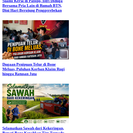
Suami Kerja di Palopo, Istri Diduga
Bersama Pria Lain di Rumah BTN,
Dini Hari Berujung Penggerebekan
Dugaan Penipuan Telur di Bone
Meluas, Puluhan Korban Klaim Rugi
hingga Ratusan Juta
Selamatkan Sawah dari Kekeringan,
Bupati Bone Kerahkan Tim Terpadu