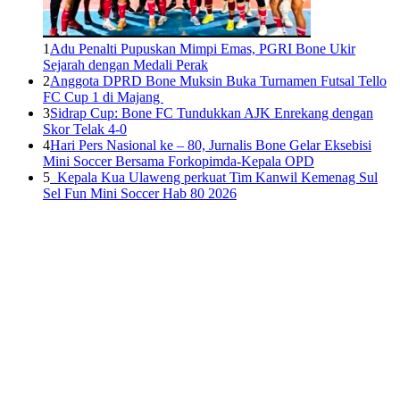
1
Adu Penalti Pupuskan Mimpi Emas, PGRI Bone Ukir
Sejarah dengan Medali Perak
2
Anggota DPRD Bone Muksin Buka Turnamen Futsal Tello
FC Cup 1 di Majang
3
Sidrap Cup: Bone FC Tundukkan AJK Enrekang dengan
Skor Telak 4-0
4
Hari Pers Nasional ke – 80, Jurnalis Bone Gelar Eksebisi
Mini Soccer Bersama Forkopimda-Kepala OPD
5
Kepala Kua Ulaweng perkuat Tim Kanwil Kemenag Sul
Sel Fun Mini Soccer Hab 80 2026