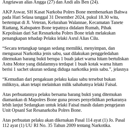
Angriawan alias Angga (27) dan Andi alis Ben (24).
AKP Aswar, SH Kasat Narkoba Polres Bone membenarkan Bahwa
pada Hari Selasa tanggal 31 Desember 2024, pukul 18.30 wita,
bertempat di Jl. Veteran, Kelurahan Walannae, Kecamatan Tanete
Riattang, Kabupaten Bone tepatnya didalam Rumah, Pihak
Kepolisian dari Sat Resnarkoba Polres Bone telah melakukan
penangkapan tehadap Pelaku lelaki Asrul Alias Cilu.
“Secara tertangkap tangan sedang memiliki, menyimpan, dan
menguasai Narkotika jenis sabu, saat dilakukan penggeledahan
ditemukan barang bukti berupa 1 buah jaket warna hitam bertuliskan
Astra Motor yang didalamnya terdapat 1 buah kotak warna hitam
berisi 1 sachet ukuran sedang diduga narkotika jenis sabu.”, jelasnya
“Kemudian dari pengakuan pelaku kalau sabu tersebut bukan
miliknya, akan tetapi melainkan milik sahabatnya lelaki Faisal.
Atas perbuatannya pelaku bersama barang bukti yang ditemukan
diamankan di Mapolres Bone guna proses penyelidikan perkaranya
lebih lanjut Sedangkan untuk lelaki Faisal masih dalam pengejaran
Unit Opsanl Sat Resanarkoba Polres Bone.
Atas perbuatan pelaku akan dikenakan Pasal 114 ayat (1) Jo. Pasal
112 ayat (1) UU RI No. 35 Tahun 2009 tentang Narkotika.