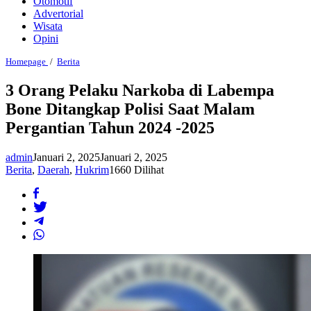
Otomotif
Advertorial
Wisata
Opini
3
Homepage
/
Berita
Orang
Pelaku
3 Orang Pelaku Narkoba di Labempa
Narkoba
Bone Ditangkap Polisi Saat Malam
di
Labempa
Pergantian Tahun 2024 -2025
Bone
Ditangkap
Polisi
admin
Januari 2, 2025
Januari 2, 2025
Saat
Berita
,
Daerah
,
Hukrim
1660 Dilihat
Malam
Pergantian
Tahun
2024
-2025