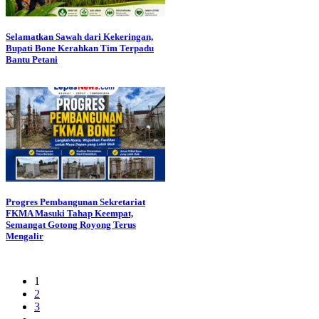
Selamatkan Sawah dari Kekeringan,
Bupati Bone Kerahkan Tim Terpadu
Bantu Petani
Progres Pembangunan Sekretariat
FKMA Masuki Tahap Keempat,
Semangat Gotong Royong Terus
Mengalir
1
2
3