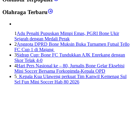
Olahraga Terbaru
1
Adu Penalti Pupuskan Mimpi Emas, PGRI Bone Ukir
Sejarah dengan Medali Perak
2
Anggota DPRD Bone Muksin Buka Turnamen Futsal Tello
FC Cup 1 di Majang
3
Sidrap Cup: Bone FC Tundukkan AJK Enrekang dengan
Skor Telak 4-0
4
Hari Pers Nasional ke – 80, Jurnalis Bone Gelar Eksebisi
Mini Soccer Bersama Forkopimda-Kepala OPD
5
Kepala Kua Ulaweng perkuat Tim Kanwil Kemenag Sul
Sel Fun Mini Soccer Hab 80 2026