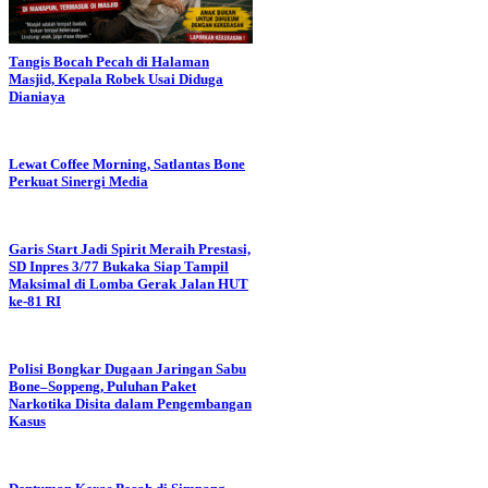
Tangis Bocah Pecah di Halaman
Masjid, Kepala Robek Usai Diduga
Dianiaya
Lewat Coffee Morning, Satlantas Bone
Perkuat Sinergi Media
Garis Start Jadi Spirit Meraih Prestasi,
SD Inpres 3/77 Bukaka Siap Tampil
Maksimal di Lomba Gerak Jalan HUT
ke-81 RI
Polisi Bongkar Dugaan Jaringan Sabu
Bone–Soppeng, Puluhan Paket
Narkotika Disita dalam Pengembangan
Kasus