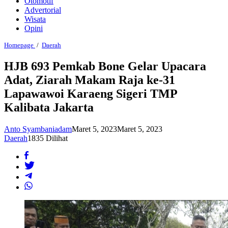
Otomotif
Advertorial
Wisata
Opini
HJB
Homepage
/
Daerah
693
Pemkab
HJB 693 Pemkab Bone Gelar Upacara
Bone
Adat, Ziarah Makam Raja ke-31
Gelar
Upacara
Lapawawoi Karaeng Sigeri TMP
Adat,
Ziarah
Kalibata Jakarta
Makam
Raja
ke-
Anto Syambaniadam
Maret 5, 2023
Maret 5, 2023
31
Daerah
1835 Dilihat
Lapawawoi
Karaeng
Sigeri
TMP
Kalibata
Jakarta