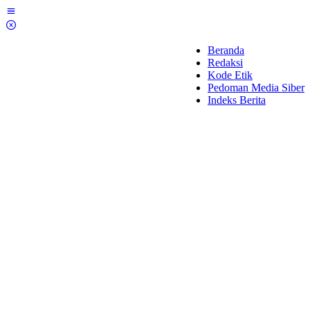
Lewati
ke
konten
Beranda
Redaksi
Kode Etik
Pedoman Media Siber
Indeks Berita