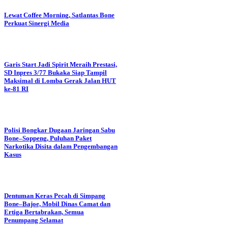
Lewat Coffee Morning, Satlantas Bone
Perkuat Sinergi Media
Garis Start Jadi Spirit Meraih Prestasi,
SD Inpres 3/77 Bukaka Siap Tampil
Maksimal di Lomba Gerak Jalan HUT
ke-81 RI
Polisi Bongkar Dugaan Jaringan Sabu
Bone–Soppeng, Puluhan Paket
Narkotika Disita dalam Pengembangan
Kasus
Dentuman Keras Pecah di Simpang
Bone–Bajoe, Mobil Dinas Camat dan
Ertiga Bertabrakan, Semua
Penumpang Selamat