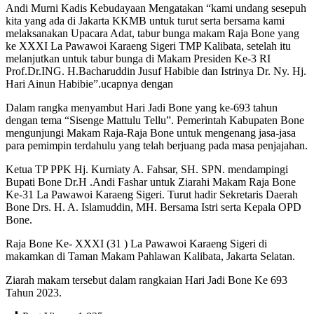
Andi Murni Kadis Kebudayaan Mengatakan “kami undang sesepuh
kita yang ada di Jakarta KKMB untuk turut serta bersama kami
melaksanakan Upacara Adat, tabur bunga makam Raja Bone yang
ke XXXI La Pawawoi Karaeng Sigeri TMP Kalibata, setelah itu
melanjutkan untuk tabur bunga di Makam Presiden Ke-3 RI
Prof.Dr.ING. H.Bacharuddin Jusuf Habibie dan Istrinya Dr. Ny. Hj.
Hari Ainun Habibie”.ucapnya dengan
Dalam rangka menyambut Hari Jadi Bone yang ke-693 tahun
dengan tema “Sisenge Mattulu Tellu”. Pemerintah Kabupaten Bone
mengunjungi Makam Raja-Raja Bone untuk mengenang jasa-jasa
para pemimpin terdahulu yang telah berjuang pada masa penjajahan.
Ketua TP PPK Hj. Kurniaty A. Fahsar, SH. SPN. mendampingi
Bupati Bone Dr.H .Andi Fashar untuk Ziarahi Makam Raja Bone
Ke-31 La Pawawoi Karaeng Sigeri. Turut hadir Sekretaris Daerah
Bone Drs. H. A. Islamuddin, MH. Bersama Istri serta Kepala OPD
Bone.
Raja Bone Ke- XXXI (31 ) La Pawawoi Karaeng Sigeri di
makamkan di Taman Makam Pahlawan Kalibata, Jakarta Selatan.
Ziarah makam tersebut dalam rangkaian Hari Jadi Bone Ke 693
Tahun 2023.