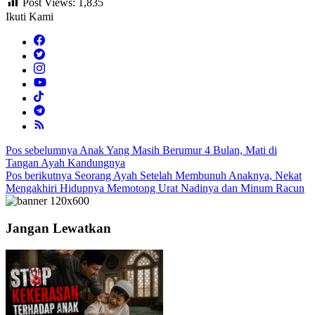
Post Views:
1,835
Ikuti Kami
Navigasi
Pos sebelumnya
Anak Yang Masih Berumur 4 Bulan, Mati di
Tangan Ayah Kandungnya
pos
Pos berikutnya
Seorang Ayah Setelah Membunuh Anaknya, Nekat
Mengakhiri Hidupnya Memotong Urat Nadinya dan Minum Racun
Jangan Lewatkan