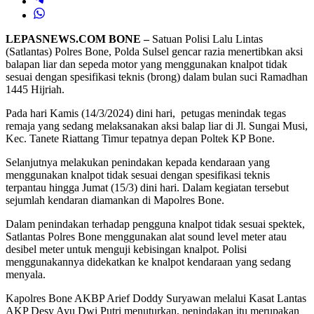
LEPASNEWS.COM BONE –
Satuan Polisi Lalu Lintas
(Satlantas) Polres Bone, Polda Sulsel gencar razia menertibkan aksi
balapan liar dan sepeda motor yang menggunakan knalpot tidak
sesuai dengan spesifikasi teknis (brong) dalam bulan suci Ramadhan
1445 Hijriah.
Pada hari Kamis (14/3/2024) dini hari, petugas menindak tegas
remaja yang sedang melaksanakan aksi balap liar di Jl. Sungai Musi,
Kec. Tanete Riattang Timur tepatnya depan Poltek KP Bone.
Selanjutnya melakukan penindakan kepada kendaraan yang
menggunakan knalpot tidak sesuai dengan spesifikasi teknis
terpantau hingga Jumat (15/3) dini hari. Dalam kegiatan tersebut
sejumlah kendaran diamankan di Mapolres Bone.
Dalam penindakan terhadap pengguna knalpot tidak sesuai spektek,
Satlantas Polres Bone menggunakan alat sound level meter atau
desibel meter untuk menguji kebisingan knalpot. Polisi
menggunakannya didekatkan ke knalpot kendaraan yang sedang
menyala.
Kapolres Bone AKBP Arief Doddy Suryawan melalui Kasat Lantas
AKP Desy Ayu Dwi Putri menuturkan, penindakan itu merupakan