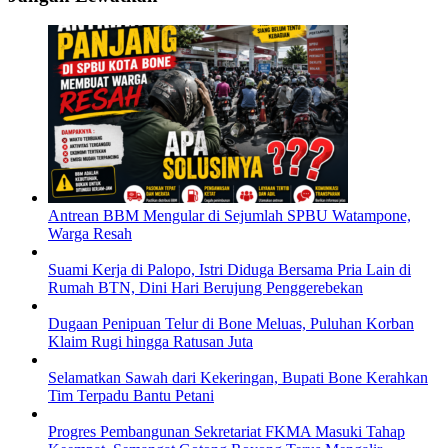
Antrean BBM Mengular di Sejumlah SPBU Watampone,
Warga Resah
Suami Kerja di Palopo, Istri Diduga Bersama Pria Lain di
Rumah BTN, Dini Hari Berujung Penggerebekan
Dugaan Penipuan Telur di Bone Meluas, Puluhan Korban
Klaim Rugi hingga Ratusan Juta
Selamatkan Sawah dari Kekeringan, Bupati Bone Kerahkan
Tim Terpadu Bantu Petani
Progres Pembangunan Sekretariat FKMA Masuki Tahap