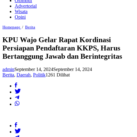
Otomotif
Advertorial
Wisata
Opini
KPU
Homepage
/
Berita
Wajo
Gelar
KPU Wajo Gelar Rapat Kordinasi
Rapat
Persiapan Pendaftaran KKPS, Harus
Kordinasi
Persiapan
Bertanggung Jawab dan Berintegritas
Pendaftaran
KKPS,
Harus
admin
September 14, 2024
September 14, 2024
Bertanggung
Berita
,
Daerah
,
Politik
1261 Dilihat
Jawab
dan
Berintegritas