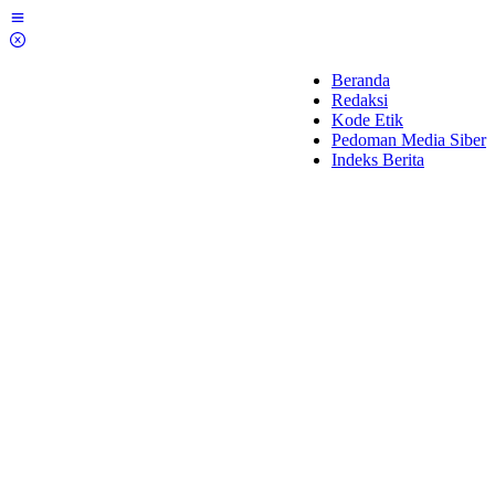
Lewati
ke
konten
Beranda
Redaksi
Kode Etik
Pedoman Media Siber
Indeks Berita