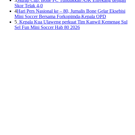
3
Sidrap Cup: Bone FC Tundukkan AJK Enrekang dengan
Skor Telak 4-0
4
Hari Pers Nasional ke – 80, Jurnalis Bone Gelar Eksebisi
Mini Soccer Bersama Forkopimda-Kepala OPD
5
Kepala Kua Ulaweng perkuat Tim Kanwil Kemenag Sul
Sel Fun Mini Soccer Hab 80 2026