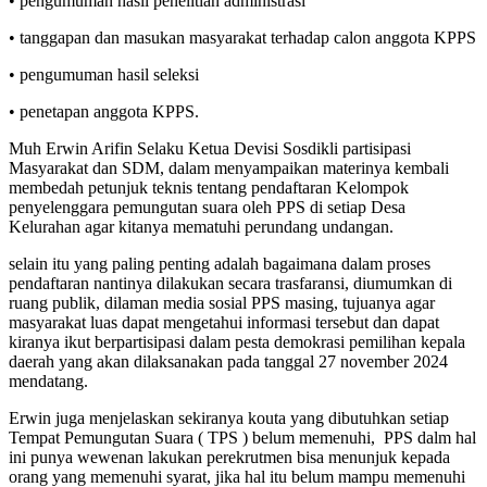
• pengumuman hasil penelitian administrasi
• tanggapan dan masukan masyarakat terhadap calon anggota KPPS
• pengumuman hasil seleksi
• penetapan anggota KPPS.
Muh Erwin Arifin Selaku Ketua Devisi Sosdikli partisipasi
Masyarakat dan SDM, dalam menyampaikan materinya kembali
membedah petunjuk teknis tentang pendaftaran Kelompok
penyelenggara pemungutan suara oleh PPS di setiap Desa
Kelurahan agar kitanya mematuhi perundang undangan.
selain itu yang paling penting adalah bagaimana dalam proses
pendaftaran nantinya dilakukan secara trasfaransi, diumumkan di
ruang publik, dilaman media sosial PPS masing, tujuanya agar
masyarakat luas dapat mengetahui informasi tersebut dan dapat
kiranya ikut berpartisipasi dalam pesta demokrasi pemilihan kepala
daerah yang akan dilaksanakan pada tanggal 27 november 2024
mendatang.
Erwin juga menjelaskan sekiranya kouta yang dibutuhkan setiap
Tempat Pemungutan Suara ( TPS ) belum memenuhi, PPS dalm hal
ini punya wewenan lakukan perekrutmen bisa menunjuk kepada
orang yang memenuhi syarat, jika hal itu belum mampu memenuhi