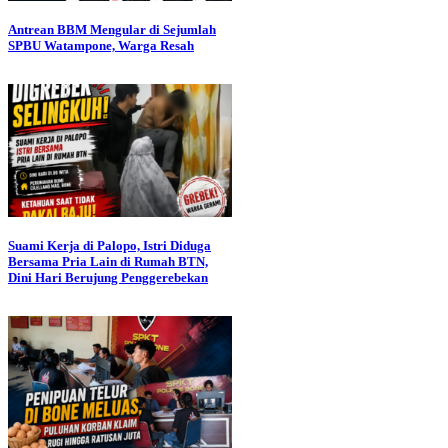
Antrean BBM Mengular di Sejumlah
SPBU Watampone, Warga Resah
Suami Kerja di Palopo, Istri Diduga
Bersama Pria Lain di Rumah BTN,
Dini Hari Berujung Penggerebekan