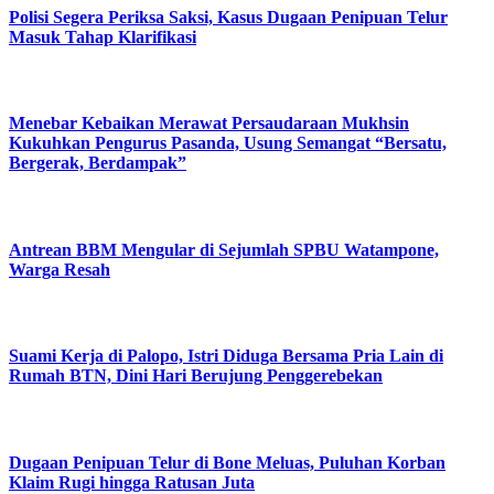
Polisi Segera Periksa Saksi, Kasus Dugaan Penipuan Telur
Masuk Tahap Klarifikasi
Menebar Kebaikan Merawat Persaudaraan Mukhsin
Kukuhkan Pengurus Pasanda, Usung Semangat “Bersatu,
Bergerak, Berdampak”
Antrean BBM Mengular di Sejumlah SPBU Watampone,
Warga Resah
Suami Kerja di Palopo, Istri Diduga Bersama Pria Lain di
Rumah BTN, Dini Hari Berujung Penggerebekan
Dugaan Penipuan Telur di Bone Meluas, Puluhan Korban
Klaim Rugi hingga Ratusan Juta