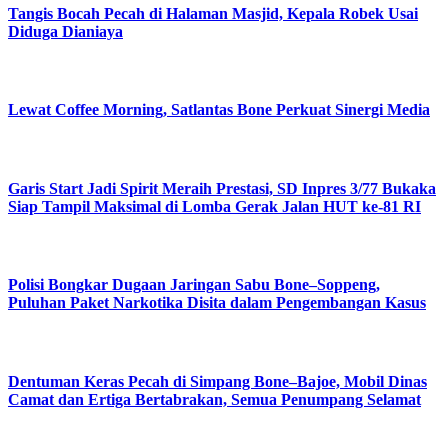
Tangis Bocah Pecah di Halaman Masjid, Kepala Robek Usai
Diduga Dianiaya
Lewat Coffee Morning, Satlantas Bone Perkuat Sinergi Media
Garis Start Jadi Spirit Meraih Prestasi, SD Inpres 3/77 Bukaka
Siap Tampil Maksimal di Lomba Gerak Jalan HUT ke-81 RI
Polisi Bongkar Dugaan Jaringan Sabu Bone–Soppeng,
Puluhan Paket Narkotika Disita dalam Pengembangan Kasus
Dentuman Keras Pecah di Simpang Bone–Bajoe, Mobil Dinas
Camat dan Ertiga Bertabrakan, Semua Penumpang Selamat