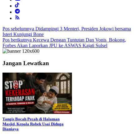
Navigasi
Pos sebelumnya
Didampingi 3 Menteri, Presiden Jokowi bersama
Isteri Kunjungi Bone
pos
Pos berikutnya
Kecewa Dengan Tuntutan Dan Vonis Bokong,
Forbes Akan Laporkan JPU ke ASWAS Kajati Sulsel
Jangan Lewatkan
Tangis Bocah Pecah di Halaman
Masjid, Kepala Robek Usai Diduga
Dianiaya