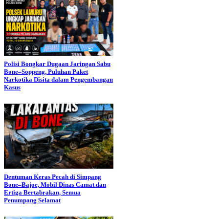
Polisi Bongkar Dugaan Jaringan Sabu
Bone–Soppeng, Puluhan Paket
Narkotika Disita dalam Pengembangan
Kasus
Dentuman Keras Pecah di Simpang
Bone–Bajoe, Mobil Dinas Camat dan
Ertiga Bertabrakan, Semua
Penumpang Selamat