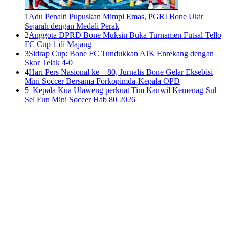
1
Adu Penalti Pupuskan Mimpi Emas, PGRI Bone Ukir
Sejarah dengan Medali Perak
2
Anggota DPRD Bone Muksin Buka Turnamen Futsal Tello
FC Cup 1 di Majang
3
Sidrap Cup: Bone FC Tundukkan AJK Enrekang dengan
Skor Telak 4-0
4
Hari Pers Nasional ke – 80, Jurnalis Bone Gelar Eksebisi
Mini Soccer Bersama Forkopimda-Kepala OPD
5
Kepala Kua Ulaweng perkuat Tim Kanwil Kemenag Sul
Sel Fun Mini Soccer Hab 80 2026