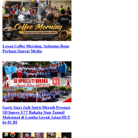
Lewat Coffee Morning, Satlantas Bone
Perkuat Sinergi Media
Garis Start Jadi Spirit Meraih Prestasi,
SD Inpres 3/77 Bukaka Siap Tampil
Maksimal di Lomba Gerak Jalan HUT
ke-81 RI