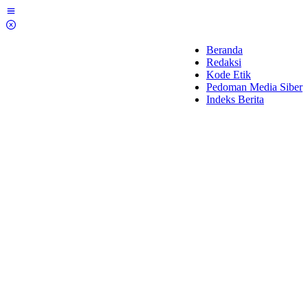
Lewati
ke
konten
Beranda
Redaksi
Kode Etik
Pedoman Media Siber
Indeks Berita