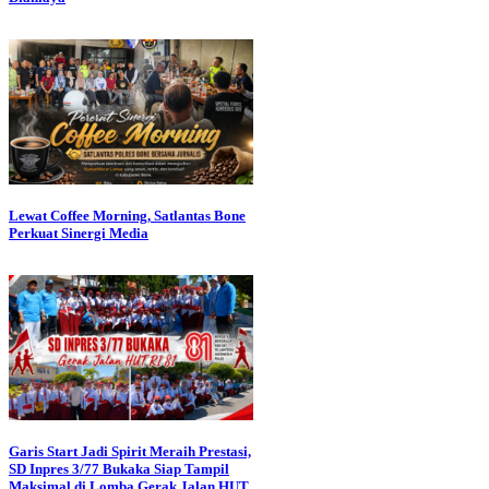
Lewat Coffee Morning, Satlantas Bone
Perkuat Sinergi Media
Garis Start Jadi Spirit Meraih Prestasi,
SD Inpres 3/77 Bukaka Siap Tampil
Maksimal di Lomba Gerak Jalan HUT