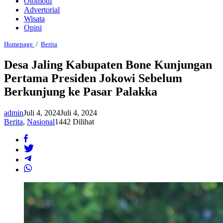
Otomotif
Advertorial
Wisata
Opini
Desa
Homepage
/
Berita
Jaling
Kabupaten
Desa Jaling Kabupaten Bone Kunjungan
Bone
Pertama Presiden Jokowi Sebelum
Kunjungan
Pertama
Berkunjung ke Pasar Palakka
Presiden
Jokowi
Sebelum
admin
Juli 4, 2024
Juli 4, 2024
Berkunjung
Berita
,
Nasional
1442 Dilihat
ke
Pasar
Palakka