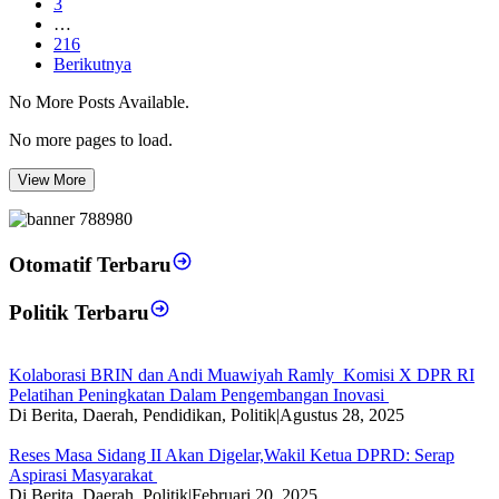
3
…
216
Berikutnya
No More Posts Available.
No more pages to load.
View More
Otomatif Terbaru
Politik Terbaru
Kolaborasi BRIN dan Andi Muawiyah Ramly Komisi X DPR RI
Pelatihan Peningkatan Dalam Pengembangan Inovasi
Di Berita, Daerah, Pendidikan, Politik
|
Agustus 28, 2025
Reses Masa Sidang II Akan Digelar,Wakil Ketua DPRD: Serap
Aspirasi Masyarakat
Di Berita, Daerah, Politik
|
Februari 20, 2025