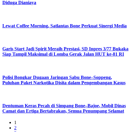
Diduga Dianiaya
Lewat Coffee Morning, Satlantas Bone Perkuat Sinergi Media
Garis Start Jadi Spirit Meraih Prestasi, SD Inpres 3/77 Bukaka
Siap Tampil Maksimal di Lomba Gerak Jalan HUT ke-81 RI
Polisi Bongkar Dugaan Jaringan Sabu Bone–Soppeng,
Puluhan Paket Narkotika Disita dalam Pengembangan Kasus
Dentuman Keras Pecah di Simpang Bone–Bajoe, Mobil Dinas
Camat dan Ertiga Bertabrakan, Semua Penumpang Selamat
1
2