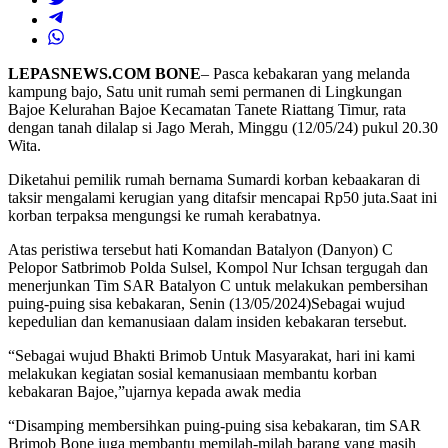
LEPASNEWS.COM BONE
– Pasca kebakaran yang melanda
kampung bajo, Satu unit rumah semi permanen di Lingkungan
Bajoe Kelurahan Bajoe Kecamatan Tanete Riattang Timur, rata
dengan tanah dilalap si Jago Merah, Minggu (12/05/24) pukul 20.30
Wita.
Diketahui pemilik rumah bernama Sumardi korban kebaakaran di
taksir mengalami kerugian yang ditafsir mencapai Rp50 juta.Saat ini
korban terpaksa mengungsi ke rumah kerabatnya.
Atas peristiwa tersebut hati Komandan Batalyon (Danyon) C
Pelopor Satbrimob Polda Sulsel, Kompol Nur Ichsan tergugah dan
menerjunkan Tim SAR Batalyon C untuk melakukan pembersihan
puing-puing sisa kebakaran, Senin (13/05/2024)Sebagai wujud
kepedulian dan kemanusiaan dalam insiden kebakaran tersebut.
“Sebagai wujud Bhakti Brimob Untuk Masyarakat, hari ini kami
melakukan kegiatan sosial kemanusiaan membantu korban
kebakaran Bajoe,”ujarnya kepada awak media
“Disamping membersihkan puing-puing sisa kebakaran, tim SAR
Brimob Bone juga membantu memilah-milah barang yang masih