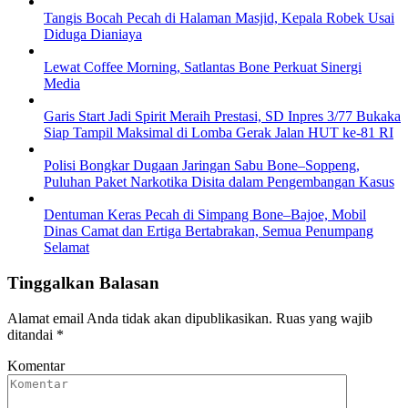
Tangis Bocah Pecah di Halaman Masjid, Kepala Robek Usai
Diduga Dianiaya
Lewat Coffee Morning, Satlantas Bone Perkuat Sinergi
Media
Garis Start Jadi Spirit Meraih Prestasi, SD Inpres 3/77 Bukaka
Siap Tampil Maksimal di Lomba Gerak Jalan HUT ke-81 RI
Polisi Bongkar Dugaan Jaringan Sabu Bone–Soppeng,
Puluhan Paket Narkotika Disita dalam Pengembangan Kasus
Dentuman Keras Pecah di Simpang Bone–Bajoe, Mobil
Dinas Camat dan Ertiga Bertabrakan, Semua Penumpang
Selamat
Tinggalkan Balasan
Alamat email Anda tidak akan dipublikasikan.
Ruas yang wajib
ditandai
*
Komentar