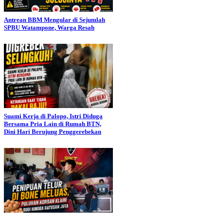
Antrean BBM Mengular di Sejumlah
SPBU Watampone, Warga Resah
Suami Kerja di Palopo, Istri Diduga
Bersama Pria Lain di Rumah BTN,
Dini Hari Berujung Penggerebekan