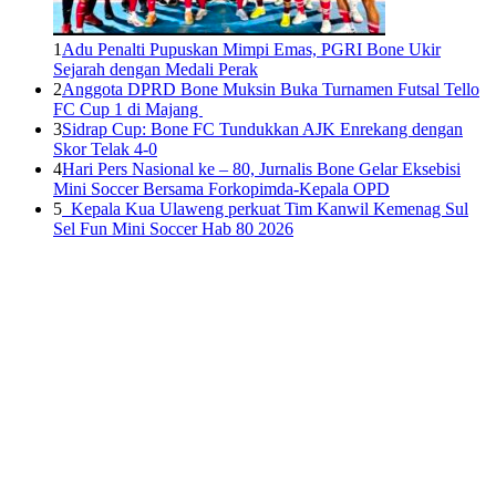
1
Adu Penalti Pupuskan Mimpi Emas, PGRI Bone Ukir
Sejarah dengan Medali Perak
2
Anggota DPRD Bone Muksin Buka Turnamen Futsal Tello
FC Cup 1 di Majang
3
Sidrap Cup: Bone FC Tundukkan AJK Enrekang dengan
Skor Telak 4-0
4
Hari Pers Nasional ke – 80, Jurnalis Bone Gelar Eksebisi
Mini Soccer Bersama Forkopimda-Kepala OPD
5
Kepala Kua Ulaweng perkuat Tim Kanwil Kemenag Sul
Sel Fun Mini Soccer Hab 80 2026