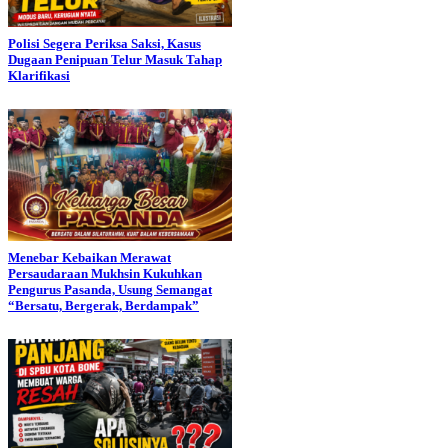
Polisi Segera Periksa Saksi, Kasus
Dugaan Penipuan Telur Masuk Tahap
Klarifikasi
Menebar Kebaikan Merawat
Persaudaraan Mukhsin Kukuhkan
Pengurus Pasanda, Usung Semangat
“Bersatu, Bergerak, Berdampak”