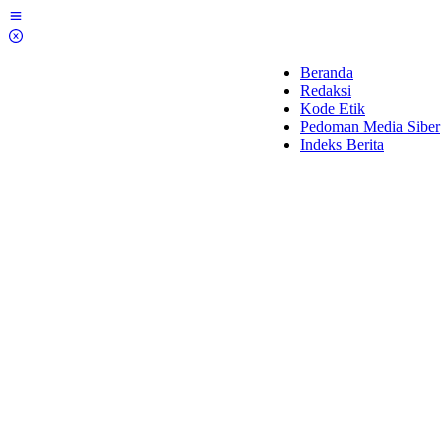
Lewati
ke
konten
Beranda
Redaksi
Kode Etik
Pedoman Media Siber
Indeks Berita