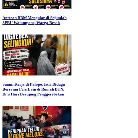
Antrean BBM Mengular di Sejumlah
SPBU Watampone, Warga Resah
Suami Kerja di Palopo, Istri Diduga
Bersama Pria Lain di Rumah BTN,
Dini Hari Berujung Penggerebekan