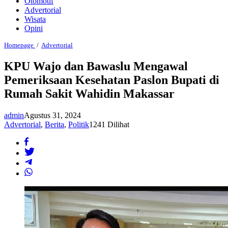
Otomotif
Advertorial
Wisata
Opini
KPU
Homepage
/
Advertorial
Wajo
dan
KPU Wajo dan Bawaslu Mengawal
Bawaslu
Pemeriksaan Kesehatan Paslon Bupati di
Mengawal
Pemeriksaan
Rumah Sakit Wahidin Makassar
Kesehatan
Paslon
Bupati
admin
Agustus 31, 2024
di
Advertorial
,
Berita
,
Politik
1241 Dilihat
Rumah
Sakit
Wahidin
Makassar