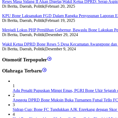
Reses Masa Sidang II Akan Digelar,Wakil Ketua DPRD: Serap Aspir
Di Berita, Daerah, Politik
|
Februari 20, 2025
KPU Bone Laksanakan FGD Dalam Rangka Penyusunan Laporan Eva
Di Berita, Daerah, Politik
|
Februari 19, 2025
Menjadi Lokus PHP Pemilihan Gubernur, Bawaslu Bone Lakukan Per
Di Berita, Daerah, Politik
|
Desember 29, 2024
Wakil Ketua DPRD Bone Reses 5 Desa Kecamatan Awangpone dan Te
Di Berita, Daerah, Politik
|
Desember 9, 2024
Otomotif Terpopuler
Olahraga Terbaru
1
Adu Penalti Pupuskan Mimpi Emas, PGRI Bone Ukir Sejarah 
2
Anggota DPRD Bone Muksin Buka Turnamen Futsal Tello FC
3
Sidrap Cup: Bone FC Tundukkan AJK Enrekang dengan Skor 
4