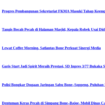
Progres Pembangunan Sekretariat FKMA Masuki Tahap Keempa
Tangis Bocah Pecah di Halaman Masjid, Kepala Robek Usai Did
Lewat Coffee Morning, Satlantas Bone Perkuat Sinergi Media
Garis Start Jadi Spirit Meraih Prestasi, SD Inpres 3/77 Buka
Polisi Bongkar Dugaan Jaringan Sabu Bone–Soppeng, Puluhan 
Dentuman Keras Pecah di Simpang Bone–Bajoe, Mobil Dinas C