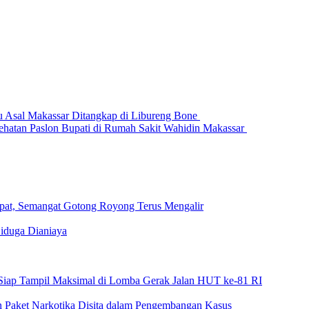
u Asal Makassar Ditangkap di Libureng Bone
atan Paslon Bupati di Rumah Sakit Wahidin Makassar
at, Semangat Gotong Royong Terus Mengalir
iduga Dianiaya
aka Siap Tampil Maksimal di Lomba Gerak Jalan HUT ke-81 RI
 Paket Narkotika Disita dalam Pengembangan Kasus