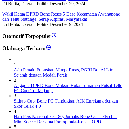
Di Berita, Daerah, Politik
|
Desember 29, 2024
Wakil Ketua DPRD Bone Reses 5 Desa Kecamatan Awangpone
dan Tellu Siattinge Serap Aspirasi Masyarakat
Di Berita, Daerah, Politik
|
Desember 9, 2024
Otomotif Terpopuler
Olahraga Terbaru
1
Adu Penalti Pupuskan Mimpi Emas, PGRI Bone Ukir
Sejarah dengan Medali Perak
2
Anggota DPRD Bone Muksin Buka Turnamen Futsal Tello
FC Cup 1 di Majang
3
Sidrap Cup: Bone FC Tundukkan AJK Enrekang dengan
Skor Telak 4-0
4
Hari Pers Nasional ke – 80, Jurnalis Bone Gelar Eksebisi
Mini Soccer Bersama Forkopimda-Kepala OPD
5