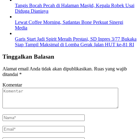
Tangis Bocah Pecah di Halaman Masjid, Kepala Robek Usai
Diduga Dianiaya
Lewat Coffee Morning, Satlantas Bone Perkuat Sinergi
Media
Garis Start Jadi Spirit Meraih Prestasi, SD Inpres 3/77 Bukaka
Siap Tampil Maksimal di Lomba Gerak Jalan HUT ke-81 RI
Tinggalkan Balasan
Alamat email Anda tidak akan dipublikasikan.
Ruas yang wajib
ditandai
*
Komentar