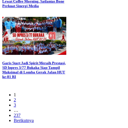
Lewat Coffee Morning, Satlantas Bone
Perkuat Sinergi Media
Garis Start Jadi Spirit Meraih Prestasi,
SD Inpres 3/77 Bukaka Siap Tampil
Maksimal di Lomba Gerak Jalan HUT
ke-81 RI
1
2
3
…
237
Berikutnya