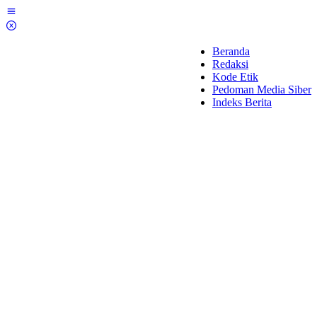
Lewati
ke
konten
Beranda
Redaksi
Kode Etik
Pedoman Media Siber
Indeks Berita