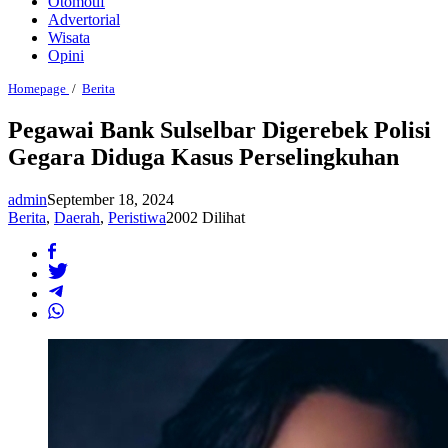
Otomotif
Advertorial
Wisata
Opini
Pegawai
Homepage
/
Berita
Bank
Sulselbar
Pegawai Bank Sulselbar Digerebek Polisi
Digerebek
Gegara Diduga Kasus Perselingkuhan
Polisi
Gegara
Diduga
admin
September 18, 2024
Kasus
Perselingkuhan
Berita
,
Daerah
,
Peristiwa
2002 Dilihat