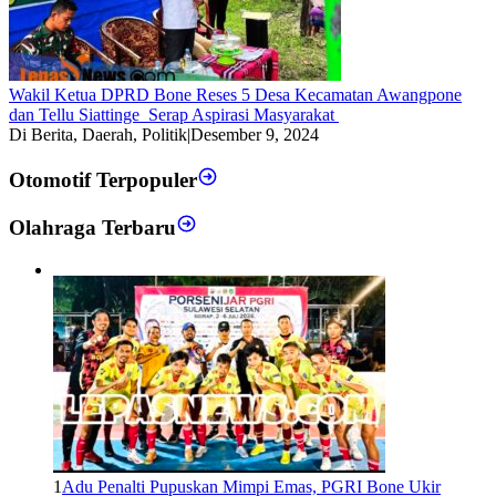
Wakil Ketua DPRD Bone Reses 5 Desa Kecamatan Awangpone
dan Tellu Siattinge Serap Aspirasi Masyarakat
Di Berita, Daerah, Politik
|
Desember 9, 2024
Otomotif Terpopuler
Olahraga Terbaru
1
Adu Penalti Pupuskan Mimpi Emas, PGRI Bone Ukir