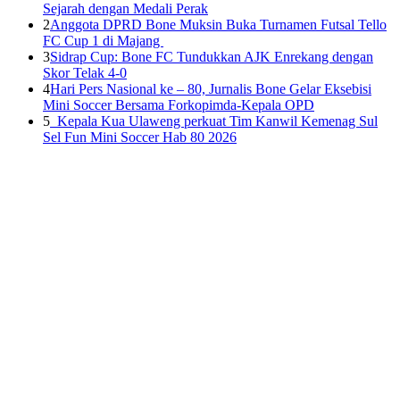
Sejarah dengan Medali Perak
2
Anggota DPRD Bone Muksin Buka Turnamen Futsal Tello
FC Cup 1 di Majang
3
Sidrap Cup: Bone FC Tundukkan AJK Enrekang dengan
Skor Telak 4-0
4
Hari Pers Nasional ke – 80, Jurnalis Bone Gelar Eksebisi
Mini Soccer Bersama Forkopimda-Kepala OPD
5
Kepala Kua Ulaweng perkuat Tim Kanwil Kemenag Sul
Sel Fun Mini Soccer Hab 80 2026