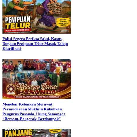
Polisi Segera Periksa Saksi, Kasus
Dugaan Penipuan Telur Masuk Tahap
Klarifikasi
Menebar Kebaikan Merawat
Persaudaraan Mukhsin Kukuhkan
Pengurus Pasanda, Usung Semangat
“Bersatu, Bergerak, Berdampak”