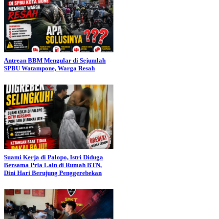
Antrean BBM Mengular di Sejumlah
SPBU Watampone, Warga Resah
Suami Kerja di Palopo, Istri Diduga
Bersama Pria Lain di Rumah BTN,
Dini Hari Berujung Penggerebekan