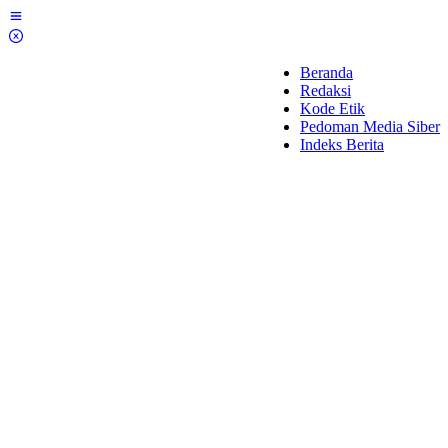
Lewati
ke
konten
Beranda
Redaksi
Kode Etik
Pedoman Media Siber
Indeks Berita