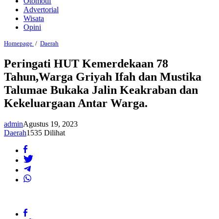
Otomotif
Advertorial
Wisata
Opini
Peringati
Homepage
/
Daerah
HUT
Kemerdekaan
Peringati HUT Kemerdekaan 78
78
Tahun,Warga Griyah Ifah dan Mustika
Tahun,Warga
Griyah
Talumae Bukaka Jalin Keakraban dan
Ifah
dan
Kekeluargaan Antar Warga.
Mustika
Talumae
Bukaka
admin
Agustus 19, 2023
Jalin
Daerah
1535 Dilihat
Keakraban
dan
Kekeluargaan
Antar
Warga.