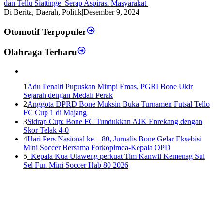
dan Tellu Siattinge Serap Aspirasi Masyarakat
Di Berita, Daerah, Politik
|
Desember 9, 2024
Otomotif Terpopuler
Olahraga Terbaru
1
Adu Penalti Pupuskan Mimpi Emas, PGRI Bone Ukir
Sejarah dengan Medali Perak
2
Anggota DPRD Bone Muksin Buka Turnamen Futsal Tello
FC Cup 1 di Majang
3
Sidrap Cup: Bone FC Tundukkan AJK Enrekang dengan
Skor Telak 4-0
4
Hari Pers Nasional ke – 80, Jurnalis Bone Gelar Eksebisi
Mini Soccer Bersama Forkopimda-Kepala OPD
5
Kepala Kua Ulaweng perkuat Tim Kanwil Kemenag Sul
Sel Fun Mini Soccer Hab 80 2026