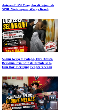
Antrean BBM Mengular di Sejumlah
SPBU Watampone, Warga Resah
Suami Kerja di Palopo, Istri Diduga
Bersama Pria Lain di Rumah BTN,
Dini Hari Berujung Penggerebekan