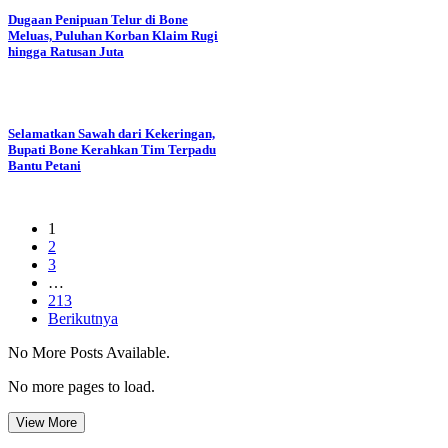
Dugaan Penipuan Telur di Bone
Meluas, Puluhan Korban Klaim Rugi
hingga Ratusan Juta
Selamatkan Sawah dari Kekeringan,
Bupati Bone Kerahkan Tim Terpadu
Bantu Petani
1
2
3
…
213
Berikutnya
No More Posts Available.
No more pages to load.
View More