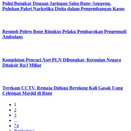
Polisi Bongkar Dugaan Jaringan Sabu Bone–Soppeng,
Puluhan Paket Narkotika Disita dalam Pengembangan Kasus
Resmob Polres Bone Ringkus Pelaku Pembacokan Pengemudi
Ambulans
Komplotan Pencuri Aset PLN Dibongkar, Kerugian Negara
Ditaksir Rp3 Miliar
Terekam CCTV, Remaja Diduga Berulang Kali Gasak Uang
Celengan Masjid di Bone
1
2
3
…
74
Berikutnya