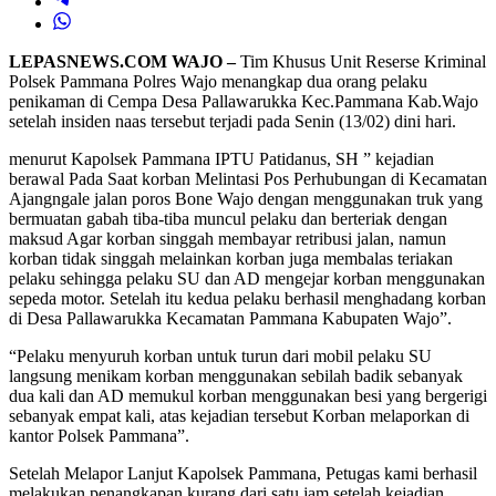
LEPASNEWS.COM WAJO –
Tim Khusus Unit Reserse Kriminal
Polsek Pammana Polres Wajo menangkap dua orang pelaku
penikaman di Cempa Desa Pallawarukka Kec.Pammana Kab.Wajo
setelah insiden naas tersebut terjadi pada Senin (13/02) dini hari.
menurut Kapolsek Pammana IPTU Patidanus, SH ” kejadian
berawal Pada Saat korban Melintasi Pos Perhubungan di Kecamatan
Ajangngale jalan poros Bone Wajo dengan menggunakan truk yang
bermuatan gabah tiba-tiba muncul pelaku dan berteriak dengan
maksud Agar korban singgah membayar retribusi jalan, namun
korban tidak singgah melainkan korban juga membalas teriakan
pelaku sehingga pelaku SU dan AD mengejar korban menggunakan
sepeda motor. Setelah itu kedua pelaku berhasil menghadang korban
di Desa Pallawarukka Kecamatan Pammana Kabupaten Wajo”.
“Pelaku menyuruh korban untuk turun dari mobil pelaku SU
langsung menikam korban menggunakan sebilah badik sebanyak
dua kali dan AD memukul korban menggunakan besi yang bergerigi
sebanyak empat kali, atas kejadian tersebut Korban melaporkan di
kantor Polsek Pammana”.
Setelah Melapor Lanjut Kapolsek Pammana, Petugas kami berhasil
melakukan penangkapan kurang dari satu jam setelah kejadian,