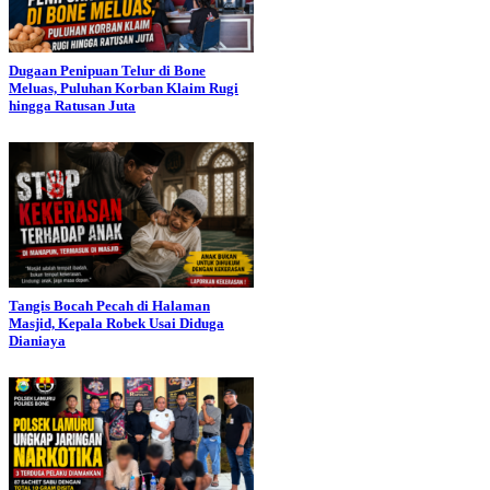
Dugaan Penipuan Telur di Bone
Meluas, Puluhan Korban Klaim Rugi
hingga Ratusan Juta
Tangis Bocah Pecah di Halaman
Masjid, Kepala Robek Usai Diduga
Dianiaya