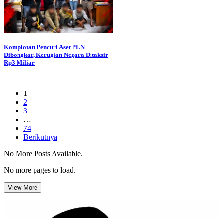
Komplotan Pencuri Aset PLN
Dibongkar, Kerugian Negara Ditaksir
Rp3 Miliar
1
2
3
…
74
Berikutnya
No More Posts Available.
No more pages to load.
View More