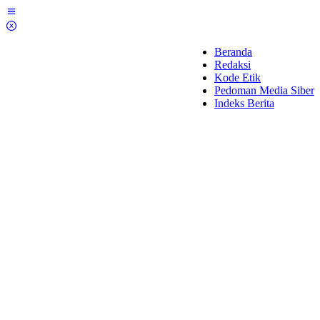
Lewati
ke
konten
Beranda
Redaksi
Kode Etik
Pedoman Media Siber
Indeks Berita