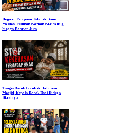
Dugaan Penipuan Telur di Bone
Meluas, Puluhan Korban Klaim Rugi
hingga Ratusan Juta
Tangis Bocah Pecah di Halaman
Masjid, Kepala Robek Usai Diduga
Dianiaya