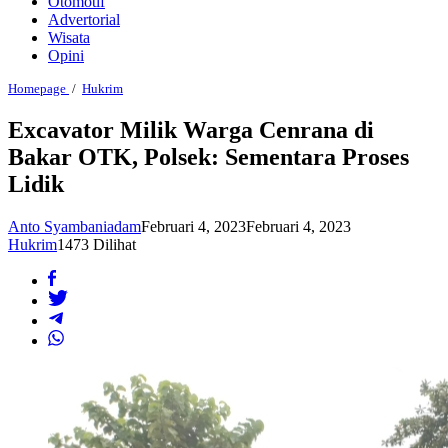
Otomotif
Advertorial
Wisata
Opini
Excavator
Homepage
/
Hukrim
Milik
Warga
Excavator Milik Warga Cenrana di
Cenrana
Bakar OTK, Polsek: Sementara Proses
di
Bakar
Lidik
OTK,
Polsek:
Sementara
Anto Syambaniadam
Februari 4, 2023
Februari 4, 2023
Proses
Hukrim
1473 Dilihat
Lidik