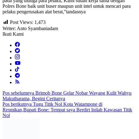
pada yang diduga para pelaku, Kami sudah kerja sama dengan
Polres Bone baik unit buser maupun unit intel untuk mencari para
pelaku pengerusakan alat berat,”tandasnya
Post Views:
1,473
Writer: Anto Syambaniadam
Ikuti Kami
Navigasi
Pos sebelumnya
Brimob Bone Gelar Nobar Wayang Kulit Wahyu
Makutharama, Begini Ceritanya
pos
Pos berikutnya
Tugu Titik Nol Kota Watampone di
Resmikan,Bupati Bone: Tempat saya Berdiri Inilah Kawasan Titik
Nol