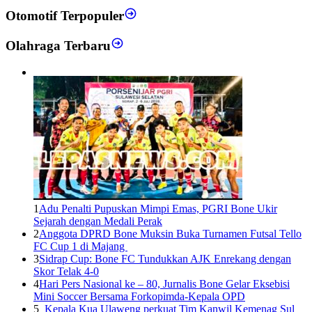
Otomotif Terpopuler
Olahraga Terbaru
1
Adu Penalti Pupuskan Mimpi Emas, PGRI Bone Ukir
Sejarah dengan Medali Perak
2
Anggota DPRD Bone Muksin Buka Turnamen Futsal Tello
FC Cup 1 di Majang
3
Sidrap Cup: Bone FC Tundukkan AJK Enrekang dengan
Skor Telak 4-0
4
Hari Pers Nasional ke – 80, Jurnalis Bone Gelar Eksebisi
Mini Soccer Bersama Forkopimda-Kepala OPD
5
Kepala Kua Ulaweng perkuat Tim Kanwil Kemenag Sul