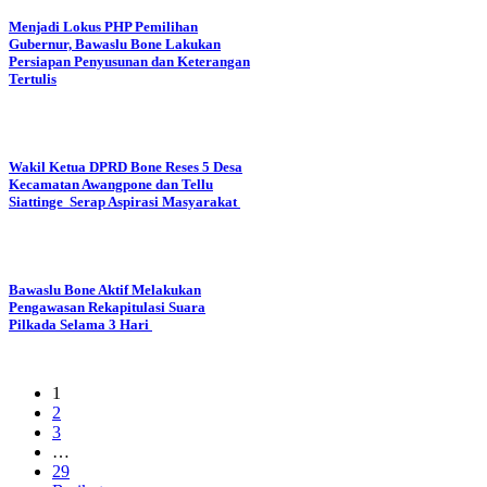
Menjadi Lokus PHP Pemilihan
Gubernur, Bawaslu Bone Lakukan
Persiapan Penyusunan dan Keterangan
Tertulis
Wakil Ketua DPRD Bone Reses 5 Desa
Kecamatan Awangpone dan Tellu
Siattinge Serap Aspirasi Masyarakat
Bawaslu Bone Aktif Melakukan
Pengawasan Rekapitulasi Suara
Pilkada Selama 3 Hari
1
2
3
…
29