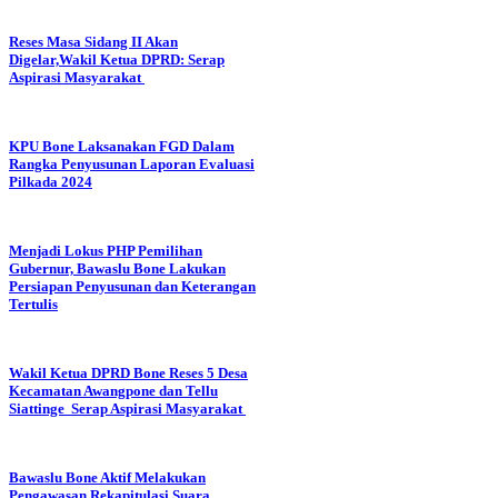
Reses Masa Sidang II Akan
Digelar,Wakil Ketua DPRD: Serap
Aspirasi Masyarakat
KPU Bone Laksanakan FGD Dalam
Rangka Penyusunan Laporan Evaluasi
Pilkada 2024
Menjadi Lokus PHP Pemilihan
Gubernur, Bawaslu Bone Lakukan
Persiapan Penyusunan dan Keterangan
Tertulis
Wakil Ketua DPRD Bone Reses 5 Desa
Kecamatan Awangpone dan Tellu
Siattinge Serap Aspirasi Masyarakat
Bawaslu Bone Aktif Melakukan
Pengawasan Rekapitulasi Suara