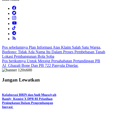
Navigasi
Pos sebelumnya
Plan Informasi Atas Klaim Salah Satu Warga,
Budiono: Tidak Ada Nama Itu Dalam Proses Pembebasan Tanah
pos
Lokasi Pembangunan Bola Soba
Pos berikutnya
Untuk Merajut Persahabatan Pertandingan PB
Al_Ghazali Bone Dan PB 722 Panyula Digelar.
Jangan Lewatkan
Kolaborasi BRIN dan Andi Muawiyah
Ramly Komisi X DPR RI Pelatihan
Peningkatan Dalam Pengembangan
Inovasi