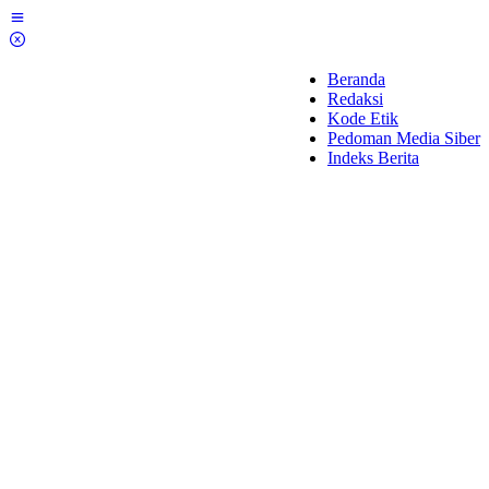
Lewati
ke
konten
Beranda
Redaksi
Kode Etik
Pedoman Media Siber
Indeks Berita