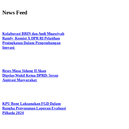
News Feed
Kolaborasi BRIN dan Andi Muawiyah
Ramly Komisi X DPR RI Pelatihan
Peningkatan Dalam Pengembangan
Inovasi
Reses Masa Sidang II Akan
Digelar,Wakil Ketua DPRD: Serap
Aspirasi Masyarakat
KPU Bone Laksanakan FGD Dalam
Rangka Penyusunan Laporan Evaluasi
Pilkada 2024