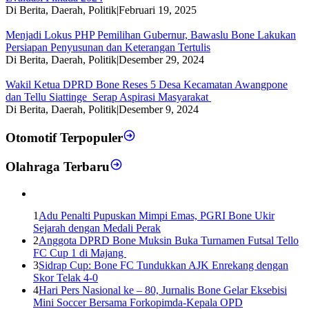
Di Berita, Daerah, Politik
|
Februari 19, 2025
Menjadi Lokus PHP Pemilihan Gubernur, Bawaslu Bone Lakukan
Persiapan Penyusunan dan Keterangan Tertulis
Di Berita, Daerah, Politik
|
Desember 29, 2024
Wakil Ketua DPRD Bone Reses 5 Desa Kecamatan Awangpone
dan Tellu Siattinge Serap Aspirasi Masyarakat
Di Berita, Daerah, Politik
|
Desember 9, 2024
Otomotif Terpopuler
Olahraga Terbaru
1
Adu Penalti Pupuskan Mimpi Emas, PGRI Bone Ukir
Sejarah dengan Medali Perak
2
Anggota DPRD Bone Muksin Buka Turnamen Futsal Tello
FC Cup 1 di Majang
3
Sidrap Cup: Bone FC Tundukkan AJK Enrekang dengan
Skor Telak 4-0
4
Hari Pers Nasional ke – 80, Jurnalis Bone Gelar Eksebisi
Mini Soccer Bersama Forkopimda-Kepala OPD