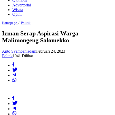
Otomotif
Advertorial
Wisata
Opini
Izman
Homepage
/
Politik
Serap
Aspirasi
Izman Serap Aspirasi Warga
Warga
Malimongeng Salomekko
Malimongeng
Salomekko
Anto Syambaniadam
Februari 24, 2023
Politik
1041 Dilihat