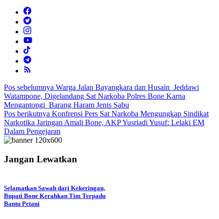
Navigasi
Pos sebelumnya
Warga Jalan Bayangkara dan Husain Jeddawi
Watampone, Digelandang Sat Narkoba Polres Bone Karna
pos
Mengantongi Barang Haram Jenis Sabu
Pos berikutnya
Konfrensi Pers Sat Narkoba Mengungkap Sindikat
Narkotika Jaringan Amali Bone, AKP Yusriadi Yusuf: Lelaki EM
Dalam Pengejaran
Jangan Lewatkan
Selamatkan Sawah dari Kekeringan,
Bupati Bone Kerahkan Tim Terpadu
Bantu Petani