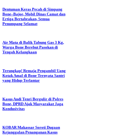
Dentuman Keras Pecah di Simpang
Bone–Bajoe, Mobil Dinas Camat dan
Ertiga Bertabrakan, Semua
Penumpang Selamat
Air Mata di Balik Tabung Gas 3 Kg,
Warga Bone Berebut Pasokan di
Tengah Kelangkaan
Terungkap! Remaja Pengambil Uang
Kotak Amal di Bone Ternyata Santri
yang Hidup Terlantar
Kasus Andi Tenri Bergulir di Polres
Bone, DPRD Ajak Masyarakat Jaga
Kondusivitas
KOBAR Makassar Soroti Dugaan
Kejanggalan Penanganan Kasus