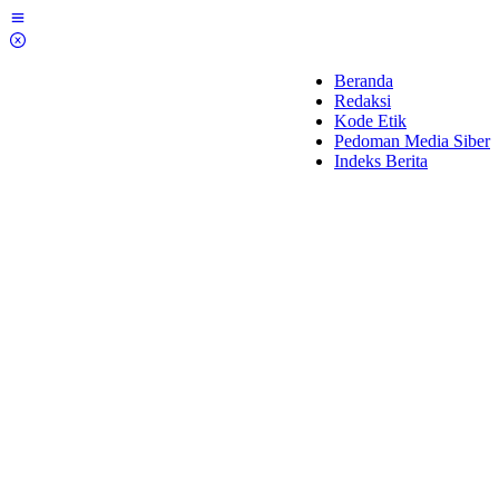
Lewati
ke
konten
Beranda
Redaksi
Kode Etik
Pedoman Media Siber
Indeks Berita