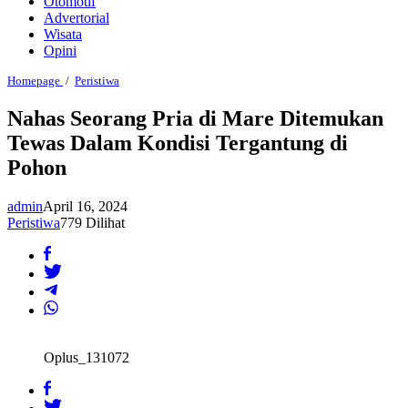
Otomotif
Advertorial
Wisata
Opini
Nahas
Homepage
/
Peristiwa
Seorang
Pria
Nahas Seorang Pria di Mare Ditemukan
di
Tewas Dalam Kondisi Tergantung di
Mare
Ditemukan
Pohon
Tewas
Dalam
Kondisi
admin
April 16, 2024
Tergantung
Peristiwa
779 Dilihat
di
Pohon
Oplus_131072