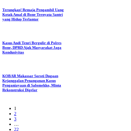
Terungkap! Remaja Pengambil Uang
Kotak Amal di Bone Ternyata Santri
yang Hidup Terlantar
Kasus Andi Tenri Bergulir di Polres
Bone, DPRD Ajak Masyarakat Jaga
Kondusivitas
KOBAR Makassar Soroti Dugaan
Kejanggalan Penanganan Kasus
Penganiayaan di Salomekko, Minta
Rekonstruksi Digelar
1
2
3
…
22