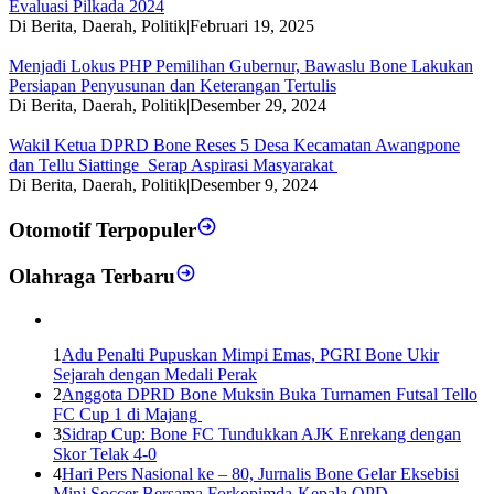
Evaluasi Pilkada 2024
Di Berita, Daerah, Politik
|
Februari 19, 2025
Menjadi Lokus PHP Pemilihan Gubernur, Bawaslu Bone Lakukan
Persiapan Penyusunan dan Keterangan Tertulis
Di Berita, Daerah, Politik
|
Desember 29, 2024
Wakil Ketua DPRD Bone Reses 5 Desa Kecamatan Awangpone
dan Tellu Siattinge Serap Aspirasi Masyarakat
Di Berita, Daerah, Politik
|
Desember 9, 2024
Otomotif Terpopuler
Olahraga Terbaru
1
Adu Penalti Pupuskan Mimpi Emas, PGRI Bone Ukir
Sejarah dengan Medali Perak
2
Anggota DPRD Bone Muksin Buka Turnamen Futsal Tello
FC Cup 1 di Majang
3
Sidrap Cup: Bone FC Tundukkan AJK Enrekang dengan
Skor Telak 4-0
4
Hari Pers Nasional ke – 80, Jurnalis Bone Gelar Eksebisi
Mini Soccer Bersama Forkopimda-Kepala OPD