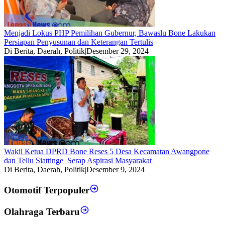
Menjadi Lokus PHP Pemilihan Gubernur, Bawaslu Bone Lakukan
Persiapan Penyusunan dan Keterangan Tertulis
Di Berita, Daerah, Politik
|
Desember 29, 2024
Wakil Ketua DPRD Bone Reses 5 Desa Kecamatan Awangpone
dan Tellu Siattinge Serap Aspirasi Masyarakat
Di Berita, Daerah, Politik
|
Desember 9, 2024
Otomotif Terpopuler
Olahraga Terbaru