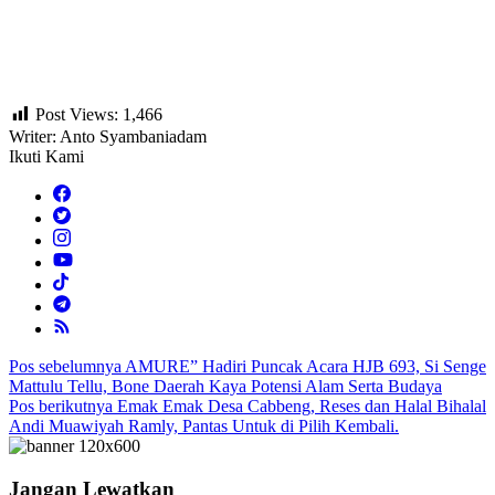
Post Views:
1,466
Writer: Anto Syambaniadam
Ikuti Kami
Navigasi
Pos sebelumnya
AMURE” Hadiri Puncak Acara HJB 693, Si Senge
Mattulu Tellu, Bone Daerah Kaya Potensi Alam Serta Budaya
pos
Pos berikutnya
Emak Emak Desa Cabbeng, Reses dan Halal Bihalal
Andi Muawiyah Ramly, Pantas Untuk di Pilih Kembali.
Jangan Lewatkan