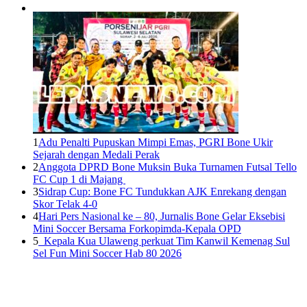
1
Adu Penalti Pupuskan Mimpi Emas, PGRI Bone Ukir
Sejarah dengan Medali Perak
2
Anggota DPRD Bone Muksin Buka Turnamen Futsal Tello
FC Cup 1 di Majang
3
Sidrap Cup: Bone FC Tundukkan AJK Enrekang dengan
Skor Telak 4-0
4
Hari Pers Nasional ke – 80, Jurnalis Bone Gelar Eksebisi
Mini Soccer Bersama Forkopimda-Kepala OPD
5
Kepala Kua Ulaweng perkuat Tim Kanwil Kemenag Sul
Sel Fun Mini Soccer Hab 80 2026