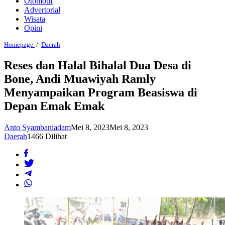
Otomotif
Advertorial
Wisata
Opini
Reses
Homepage
/
Daerah
dan
Halal
Reses dan Halal Bihalal Dua Desa di
Bihalal
Bone, Andi Muawiyah Ramly
Dua
Desa
Menyampaikan Program Beasiswa di
di
Bone,
Depan Emak Emak
Andi
Muawiyah
Ramly
Anto Syambaniadam
Mei 8, 2023
Mei 8, 2023
Menyampaikan
Daerah
1466 Dilihat
Program
Beasiswa
di
Depan
Emak
Emak