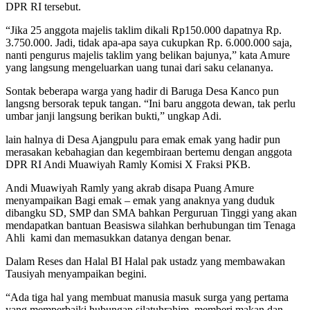
DPR RI tersebut.
“Jika 25 anggota majelis taklim dikali Rp150.000 dapatnya Rp.
3.750.000. Jadi, tidak apa-apa saya cukupkan Rp. 6.000.000 saja,
nanti pengurus majelis taklim yang belikan bajunya,” kata Amure
yang langsung mengeluarkan uang tunai dari saku celananya.
Sontak beberapa warga yang hadir di Baruga Desa Kanco pun
langsng bersorak tepuk tangan. “Ini baru anggota dewan, tak perlu
umbar janji langsung berikan bukti,” ungkap Adi.
lain halnya di Desa Ajangpulu para emak emak yang hadir pun
merasakan kebahagian dan kegembiraan bertemu dengan anggota
DPR RI Andi Muawiyah Ramly Komisi X Fraksi PKB.
Andi Muawiyah Ramly yang akrab disapa Puang Amure
menyampaikan Bagi emak – emak yang anaknya yang duduk
dibangku SD, SMP dan SMA bahkan Perguruan Tinggi yang akan
mendapatkan bantuan Beasiswa silahkan berhubungan tim Tenaga
Ahli kami dan memasukkan datanya dengan benar.
Dalam Reses dan Halal BI Halal pak ustadz yang membawakan
Tausiyah menyampaikan begini.
“Ada tiga hal yang membuat manusia masuk surga yang pertama
yang memperbaiki hubungan silatuhrahim, memberi makan dan