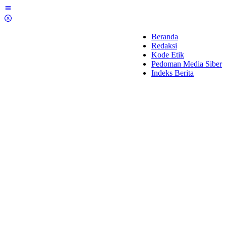
Lewati
ke
konten
Beranda
Redaksi
Kode Etik
Pedoman Media Siber
Indeks Berita