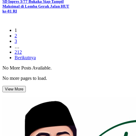
SD Inpres 3/77 Bukaka Siap Tampil
Maksimal di Lomba Gerak Jalan HUT
ke-81 RI
1
2
3
…
212
Berikutnya
No More Posts Available.
No more pages to load.
View More