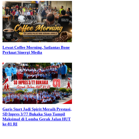
Lewat Coffee Morning, Satlantas Bone
Perkuat Sinergi Media
Garis Start Jadi Spirit Meraih Prestasi,
SD Inpres 3/77 Bukaka Siap Tampil
Maksimal di Lomba Gerak Jalan HUT
ke-81 RI