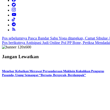
Navigasi
Pos sebelumnya
Pasca Bandar Sabu Yoga ditangkap, Camat Sibulue 
Pos berikutnya
Antisipasi Judi Online Pol PP Bone, Periksa Mendad
pos
Jangan Lewatkan
Menebar Kebaikan Merawat Persaudaraan Mukhsin Kukuhkan Pengurus
Pasanda, Usung Semangat “Bersatu, Bergerak, Berdampak”