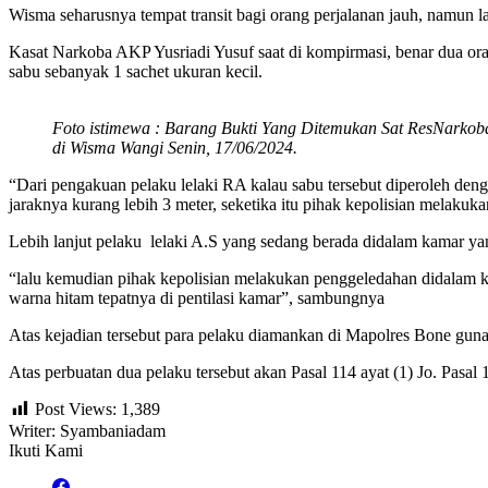
Wisma seharusnya tempat transit bagi orang perjalanan jauh, namun l
Kasat Narkoba AKP Yusriadi Yusuf saat di kompirmasi, benar dua or
sabu sebanyak 1 sachet ukuran kecil.
Foto istimewa : Barang Bukti Yang Ditemukan Sat ResNarko
di Wisma Wangi Senin, 17/06/2024.
“Dari pengakuan pelaku lelaki RA kalau sabu tersebut diperoleh denga
jaraknya kurang lebih 3 meter, seketika itu pihak kepolisian melakuk
Lebih lanjut pelaku lelaki A.S yang sedang berada didalam kamar y
“lalu kemudian pihak kepolisian melakukan penggeledahan didalam k
warna hitam tepatnya di pentilasi kamar”, sambungnya
Atas kejadian tersebut para pelaku diamankan di Mapolres Bone guna 
Atas perbuatan dua pelaku tersebut akan Pasal 114 ayat (1) Jo. Pasa
Post Views:
1,389
Writer: Syambaniadam
Ikuti Kami