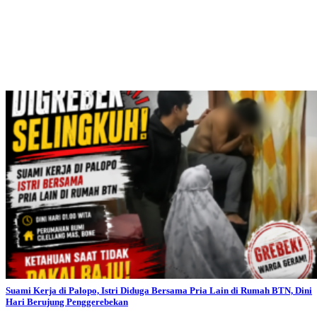
Suami Kerja di Palopo, Istri Diduga Bersama Pria Lain di Rumah BTN, Dini
Hari Berujung Penggerebekan