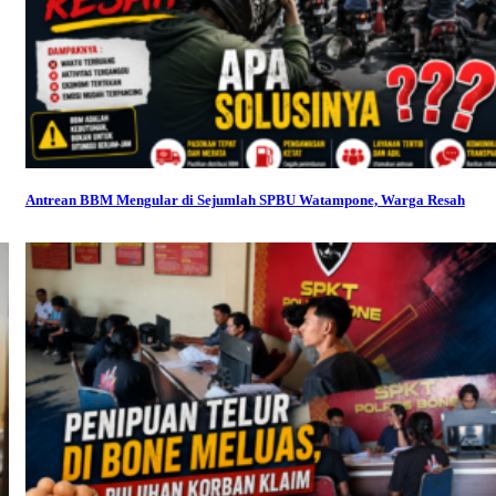
Antrean BBM Mengular di Sejumlah SPBU Watampone, Warga Resah