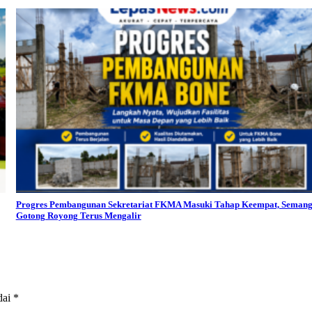
Progres Pembangunan Sekretariat FKMA Masuki Tahap Keempat, Semang
Gotong Royong Terus Mengalir
dai
*