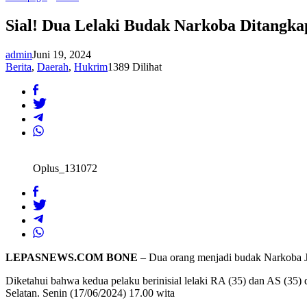
Dua
Lelaki
Sial! Dua Lelaki Budak Narkoba Ditangka
Budak
Narkoba
Ditangkap
admin
Juni 19, 2024
di
Berita
,
Daerah
,
Hukrim
1389 Dilihat
Wisma
di
Hari
Lebaran
Idhul
Adha
Oplus_131072
LEPASNEWS.COM BONE
– Dua orang menjadi budak Narkoba Je
Diketahui bahwa kedua pelaku berinisial lelaki RA (35) dan AS (35)
Selatan. Senin (17/06/2024) 17.00 wita