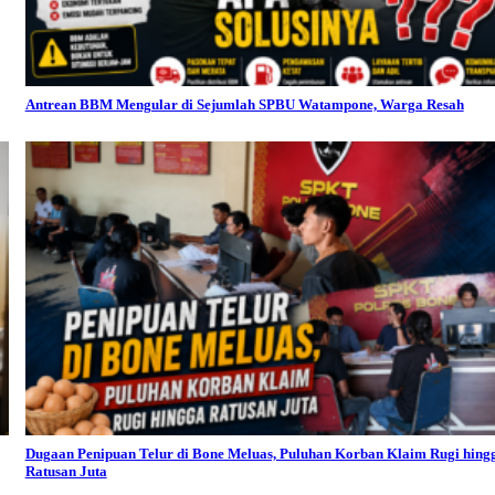
Antrean BBM Mengular di Sejumlah SPBU Watampone, Warga Resah
Dugaan Penipuan Telur di Bone Meluas, Puluhan Korban Klaim Rugi hing
Ratusan Juta