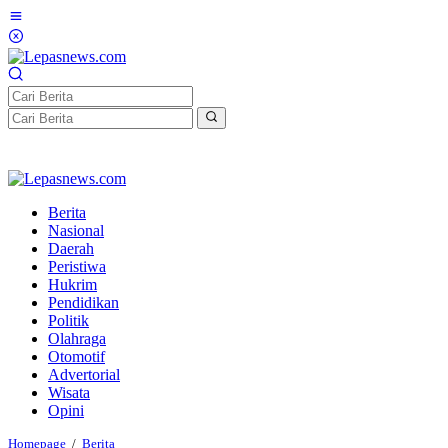
Lewati
ke
konten
Berita
Nasional
Daerah
Peristiwa
Hukrim
Pendidikan
Politik
Olahraga
Otomotif
Advertorial
Wisata
Opini
Sial!
Homepage
/
Berita