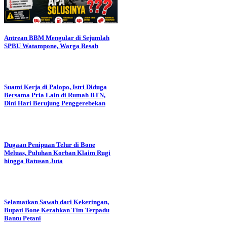
Antrean BBM Mengular di Sejumlah
SPBU Watampone, Warga Resah
Suami Kerja di Palopo, Istri Diduga
Bersama Pria Lain di Rumah BTN,
Dini Hari Berujung Penggerebekan
Dugaan Penipuan Telur di Bone
Meluas, Puluhan Korban Klaim Rugi
hingga Ratusan Juta
Selamatkan Sawah dari Kekeringan,
Bupati Bone Kerahkan Tim Terpadu
Bantu Petani