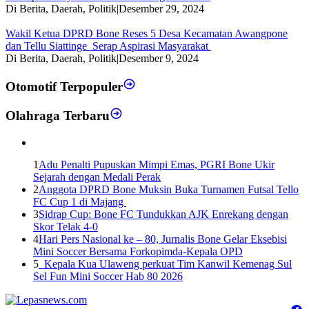
Di Berita, Daerah, Politik
|
Desember 29, 2024
Wakil Ketua DPRD Bone Reses 5 Desa Kecamatan Awangpone
dan Tellu Siattinge Serap Aspirasi Masyarakat
Di Berita, Daerah, Politik
|
Desember 9, 2024
Otomotif Terpopuler
Olahraga Terbaru
1
Adu Penalti Pupuskan Mimpi Emas, PGRI Bone Ukir
Sejarah dengan Medali Perak
2
Anggota DPRD Bone Muksin Buka Turnamen Futsal Tello
FC Cup 1 di Majang
3
Sidrap Cup: Bone FC Tundukkan AJK Enrekang dengan
Skor Telak 4-0
4
Hari Pers Nasional ke – 80, Jurnalis Bone Gelar Eksebisi
Mini Soccer Bersama Forkopimda-Kepala OPD
5
Kepala Kua Ulaweng perkuat Tim Kanwil Kemenag Sul
Sel Fun Mini Soccer Hab 80 2026