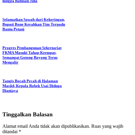
hingga Ratusan Juta
Selamatkan Sawah dari Kekeringan,
Bupati Bone Kerahkan Tim Terpadu
Bantu Petani
Progres Pembangunan Sekretariat
FKMA Masuki Tahap Keempat,
Semangat Gotong Royong Terus
Mengalir
Tangis Bocah Pecah di Halaman
Masjid, Kepala Robek Usai Diduga
Dianiaya
Tinggalkan Balasan
Alamat email Anda tidak akan dipublikasikan.
Ruas yang wajib
ditandai
*