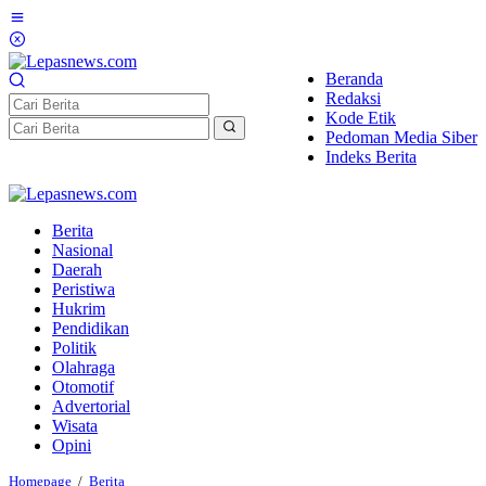
Lewati
ke
konten
Beranda
Redaksi
Kode Etik
Pedoman Media Siber
Indeks Berita
Berita
Nasional
Daerah
Peristiwa
Hukrim
Pendidikan
Politik
Olahraga
Otomotif
Advertorial
Wisata
Opini
Sosok
Homepage
/
Berita