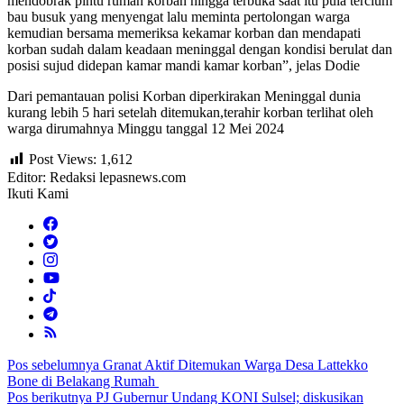
mendobrak pintu rumah korban hingga terbuka saat itu pula tercium
bau busuk yang menyengat lalu meminta pertolongan warga
kemudian bersama memeriksa kekamar korban dan mendapati
korban sudah dalam keadaan meninggal dengan kondisi berulat dan
posisi sujud didepan kamar mandi kamar korban”, jelas Dodie
Dari pemantauan polisi Korban diperkirakan Meninggal dunia
kurang lebih 5 hari setelah ditemukan,terahir korban terlihat oleh
warga dirumahnya Minggu tanggal 12 Mei 2024
Post Views:
1,612
Editor: Redaksi lepasnews.com
Ikuti Kami
Navigasi
Pos sebelumnya
Granat Aktif Ditemukan Warga Desa Lattekko
Bone di Belakang Rumah
pos
Pos berikutnya
PJ Gubernur Undang KONI Sulsel; diskusikan