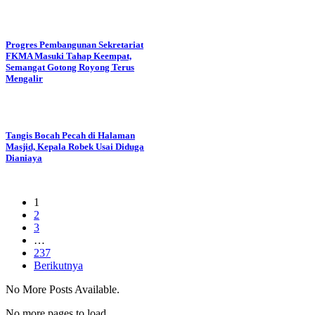
Progres Pembangunan Sekretariat
FKMA Masuki Tahap Keempat,
Semangat Gotong Royong Terus
Mengalir
Tangis Bocah Pecah di Halaman
Masjid, Kepala Robek Usai Diduga
Dianiaya
1
2
3
…
237
Berikutnya
No More Posts Available.
No more pages to load.