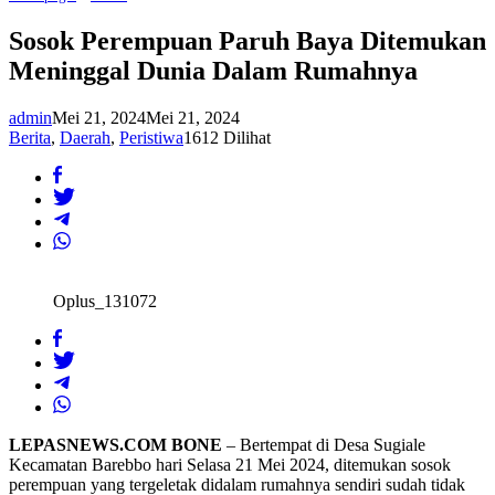
Perempuan
Paruh
Sosok Perempuan Paruh Baya Ditemukan
Baya
Meninggal Dunia Dalam Rumahnya
Ditemukan
Meninggal
Dunia
admin
Mei 21, 2024
Mei 21, 2024
Dalam
Rumahnya
Berita
,
Daerah
,
Peristiwa
1612 Dilihat
Oplus_131072
LEPASNEWS.COM BONE
– Bertempat di Desa Sugiale
Kecamatan Barebbo hari Selasa 21 Mei 2024, ditemukan sosok
perempuan yang tergeletak didalam rumahnya sendiri sudah tidak