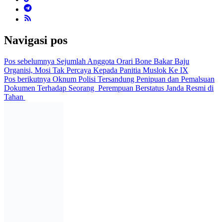
Navigasi pos
Pos sebelumnya
Sejumlah Anggota Orari Bone Bakar Baju
Organisi, Mosi Tak Percaya Kepada Panitia Muslok Ke IX
Pos berikutnya
Oknum Polisi Tersandung Penipuan dan Pemalsuan
Dokumen Terhadap Seorang Perempuan Berstatus Janda Resmi di
Tahan