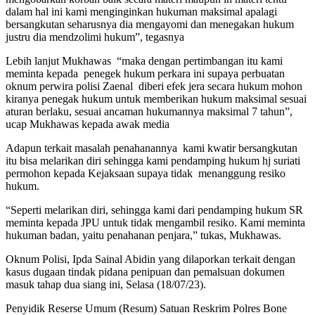
dalam hal ini kami menginginkan hukuman maksimal apalagi
bersangkutan seharusnya dia mengayomi dan menegakan hukum
justru dia mendzolimi hukum”, tegasnya
Lebih lanjut Mukhawas “maka dengan pertimbangan itu kami
meminta kepada penegek hukum perkara ini supaya perbuatan
oknum perwira polisi Zaenal diberi efek jera secara hukum mohon
kiranya penegak hukum untuk memberikan hukum maksimal sesuai
aturan berlaku, sesuai ancaman hukumannya maksimal 7 tahun”,
ucap Mukhawas kepada awak media
Adapun terkait masalah penahanannya kami kwatir bersangkutan
itu bisa melarikan diri sehingga kami pendamping hukum hj suriati
permohon kepada Kejaksaan supaya tidak menanggung resiko
hukum.
“Seperti melarikan diri, sehingga kami dari pendamping hukum SR
meminta kepada JPU untuk tidak mengambil resiko. Kami meminta
hukuman badan, yaitu penahanan penjara,” tukas, Mukhawas.
Oknum Polisi, Ipda Sainal Abidin yang dilaporkan terkait dengan
kasus dugaan tindak pidana penipuan dan pemalsuan dokumen
masuk tahap dua siang ini, Selasa (18/07/23).
Penyidik Reserse Umum (Resum) Satuan Reskrim Polres Bone