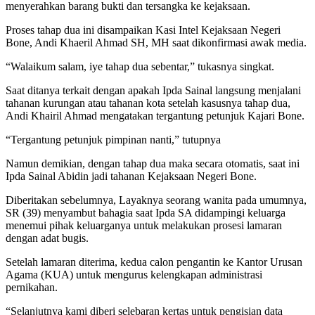
menyerahkan barang bukti dan tersangka ke kejaksaan.
Proses tahap dua ini disampaikan Kasi Intel Kejaksaan Negeri
Bone, Andi Khaeril Ahmad SH, MH saat dikonfirmasi awak media.
“Walaikum salam, iye tahap dua sebentar,” tukasnya singkat.
Saat ditanya terkait dengan apakah Ipda Sainal langsung menjalani
tahanan kurungan atau tahanan kota setelah kasusnya tahap dua,
Andi Khairil Ahmad mengatakan tergantung petunjuk Kajari Bone.
“Tergantung petunjuk pimpinan nanti,” tutupnya
Namun demikian, dengan tahap dua maka secara otomatis, saat ini
Ipda Sainal Abidin jadi tahanan Kejaksaan Negeri Bone.
Diberitakan sebelumnya, Layaknya seorang wanita pada umumnya,
SR (39) menyambut bahagia saat Ipda SA didampingi keluarga
menemui pihak keluarganya untuk melakukan prosesi lamaran
dengan adat bugis.
Setelah lamaran diterima, kedua calon pengantin ke Kantor Urusan
Agama (KUA) untuk mengurus kelengkapan administrasi
pernikahan.
“Selanjutnya kami diberi selebaran kertas untuk pengisian data