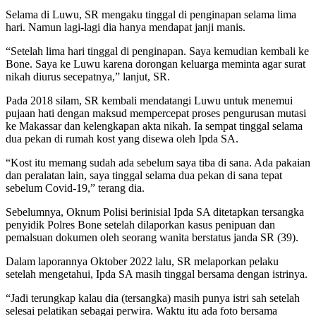
Selama di Luwu, SR mengaku tinggal di penginapan selama lima
hari. Namun lagi-lagi dia hanya mendapat janji manis.
“Setelah lima hari tinggal di penginapan. Saya kemudian kembali ke
Bone. Saya ke Luwu karena dorongan keluarga meminta agar surat
nikah diurus secepatnya,” lanjut, SR.
Pada 2018 silam, SR kembali mendatangi Luwu untuk menemui
pujaan hati dengan maksud mempercepat proses pengurusan mutasi
ke Makassar dan kelengkapan akta nikah. Ia sempat tinggal selama
dua pekan di rumah kost yang disewa oleh Ipda SA.
“Kost itu memang sudah ada sebelum saya tiba di sana. Ada pakaian
dan peralatan lain, saya tinggal selama dua pekan di sana tepat
sebelum Covid-19,” terang dia.
Sebelumnya, Oknum Polisi berinisial Ipda SA ditetapkan tersangka
penyidik Polres Bone setelah dilaporkan kasus penipuan dan
pemalsuan dokumen oleh seorang wanita berstatus janda SR (39).
Dalam laporannya Oktober 2022 lalu, SR melaporkan pelaku
setelah mengetahui, Ipda SA masih tinggal bersama dengan istrinya.
“Jadi terungkap kalau dia (tersangka) masih punya istri sah setelah
selesai pelatikan sebagai perwira. Waktu itu ada foto bersama