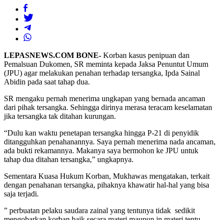
LEPASNEWS.COM BONE-
Korban kasus penipuan dan
Pemalsuan Dukomen, SR meminta kepada Jaksa Penuntut Umum
(JPU) agar melakukan penahan terhadap tersangka, Ipda Sainal
Abidin pada saat tahap dua.
SR mengaku pernah menerima ungkapan yang bernada ancaman
dari pihak tersangka. Sehingga dirinya merasa teracam keselamatan
jika tersangka tak ditahan kurungan.
“Dulu kan waktu penetapan tersangka hingga P-21 di penyidik
ditangguhkan penahanannya. Saya pernah menerima nada ancaman,
ada bukti rekamannya. Makanya saya bermohon ke JPU untuk
tahap dua ditahan tersangka,” ungkapnya.
Sementara Kuasa Hukum Korban, Mukhawas mengatakan, terkait
dengan penahanan tersangka, pihaknya khawatir hal-hal yang bisa
saja terjadi.
” perbuatan pelaku saudara zainal yang tentunya tidak sedikit
mengobarkan korban baik secara materi maupun in materi tentu