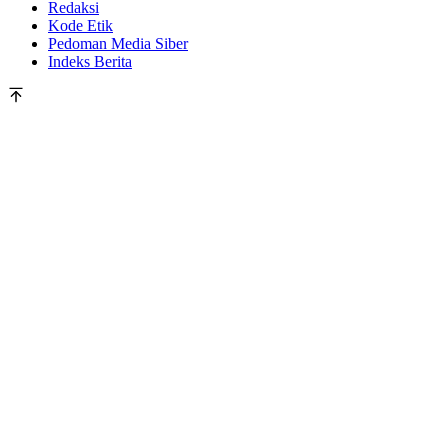
Redaksi
Kode Etik
Pedoman Media Siber
Indeks Berita