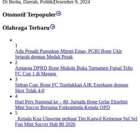
Di Berita, Daerah, Politik
|
Desember 9, 2024
Otomotif Terpopuler
Olahraga Terbaru
1
Adu Penalti Pupuskan Mimpi Emas, PGRI Bone Ukir
Sejarah dengan Medali Perak
2
Anggota DPRD Bone Muksin Buka Turnamen Futsal Tello
FC Cup 1 di Majang
3
Sidrap Cup: Bone FC Tundukkan AJK Enrekang dengan
Skor Telak 4-0
4
Hari Pers Nasional ke – 80, Jurnalis Bone Gelar Eksebisi
Mini Soccer Bersama Forkopimda-Kepala OPD
5
Kepala Kua Ulaweng perkuat Tim Kanwil Kemenag Sul Sel
Fun Mini Soccer Hab 80 2026