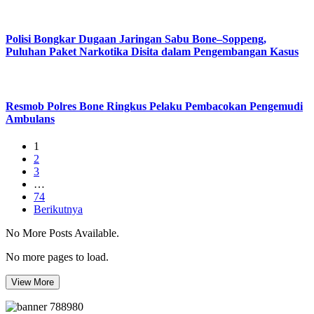
Polisi Bongkar Dugaan Jaringan Sabu Bone–Soppeng,
Puluhan Paket Narkotika Disita dalam Pengembangan Kasus
Resmob Polres Bone Ringkus Pelaku Pembacokan Pengemudi
Ambulans
1
2
3
…
74
Berikutnya
No More Posts Available.
No more pages to load.
View More