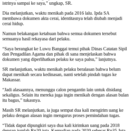
istrinya sampai ke saya,” ungkap, SR.
Dia melanjutkan, waktu menikah pada 2016 lalu. Ipda SA
membawa dokumen akta cerai, identitasnya telah diubah menjadi
cerai hidup.
Namun belakangan ketahuan bahwa semua dokumen tersebut
semuanya hasil rekayasa dari pelaku.
“Saya berangkat ke Luwu Banggai temui pihak Dinas Catatan Sipil
dan Pengadilan Agama dan pihak di sana menjelaskan bahwa
dokumen yang diperlihatkan pelaku ke saya palsu,” lanjutnya.
SR melanjutkan, waktu menikah pelaku beralasan bahwa belum
dapat menikah secara kedinasan, nanti setelah pindah tugas ke
Makassar.
“Jadi alasaannya, menunggu calon pengantin lain untuk disidang
sekaligus. Selain itu mereka juga ingin menikah dengan alasan bulan
itu bagus,” tukasnya.
Masih SR melanjutkan, ia juga sempat dua kali mengirim uang ke
pelaku dengan alasan ingin mengurus proses pemindahan tugas.
“Tidak dapat dipungkiri saya dua kali kirimkan uang pada 2018
dengan jumlah Rp20 juta. Kemudian pada 2020 sebesar Rp35 Juta.