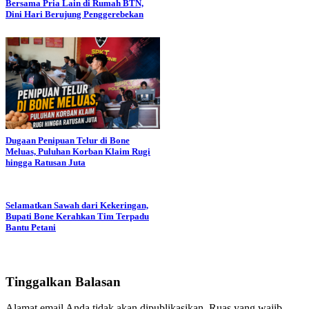
Bersama Pria Lain di Rumah BTN,
Dini Hari Berujung Penggerebekan
Dugaan Penipuan Telur di Bone
Meluas, Puluhan Korban Klaim Rugi
hingga Ratusan Juta
Selamatkan Sawah dari Kekeringan,
Bupati Bone Kerahkan Tim Terpadu
Bantu Petani
Tinggalkan Balasan
Alamat email Anda tidak akan dipublikasikan.
Ruas yang wajib