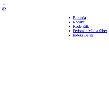
Lewati
ke
konten
Beranda
Redaksi
Kode Etik
Pedoman Media Siber
Indeks Berita