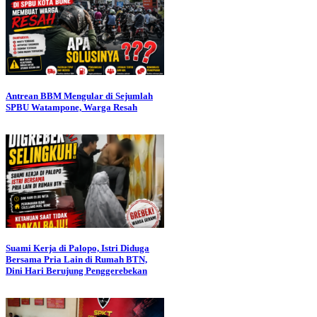
Antrean BBM Mengular di Sejumlah
SPBU Watampone, Warga Resah
Suami Kerja di Palopo, Istri Diduga
Bersama Pria Lain di Rumah BTN,
Dini Hari Berujung Penggerebekan