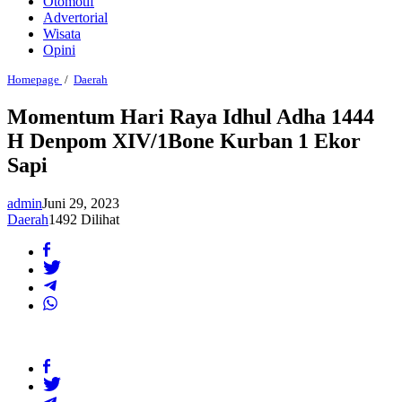
Otomotif
Advertorial
Wisata
Opini
Momentum
Homepage
/
Daerah
Hari
Raya
Momentum Hari Raya Idhul Adha 1444
Idhul
H Denpom XIV/1Bone Kurban 1 Ekor
Adha
1444
Sapi
H
Denpom
XIV/1Bone
admin
Juni 29, 2023
Kurban
Daerah
1492 Dilihat
1
Ekor
Sapi