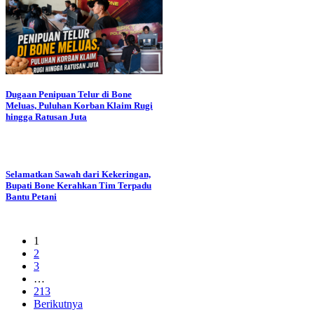
Dugaan Penipuan Telur di Bone
Meluas, Puluhan Korban Klaim Rugi
hingga Ratusan Juta
Selamatkan Sawah dari Kekeringan,
Bupati Bone Kerahkan Tim Terpadu
Bantu Petani
1
2
3
…
213
Berikutnya