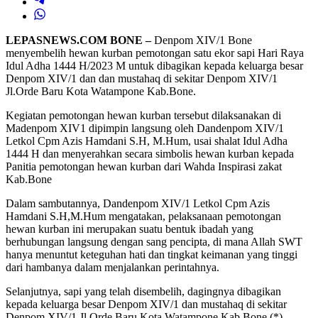
LEPASNEWS.COM BONE –
Denpom XIV/1 Bone
menyembelih hewan kurban pemotongan satu ekor sapi Hari Raya
Idul Adha 1444 H/2023 M untuk dibagikan kepada keluarga besar
Denpom XIV/1 dan dan mustahaq di sekitar Denpom XIV/1
Jl.Orde Baru Kota Watampone Kab.Bone.
Kegiatan pemotongan hewan kurban tersebut dilaksanakan di
Madenpom XIV1 dipimpin langsung oleh Dandenpom XIV/1
Letkol Cpm Azis Hamdani S.H, M.Hum, usai shalat Idul Adha
1444 H dan menyerahkan secara simbolis hewan kurban kepada
Panitia pemotongan hewan kurban dari Wahda Inspirasi zakat
Kab.Bone
Dalam sambutannya, Dandenpom XIV/1 Letkol Cpm Azis
Hamdani S.H,M.Hum mengatakan, pelaksanaan pemotongan
hewan kurban ini merupakan suatu bentuk ibadah yang
berhubungan langsung dengan sang pencipta, di mana Allah SWT
hanya menuntut keteguhan hati dan tingkat keimanan yang tinggi
dari hambanya dalam menjalankan perintahnya.
Selanjutnya, sapi yang telah disembelih, dagingnya dibagikan
kepada keluarga besar Denpom XIV/1 dan mustahaq di sekitar
Denpom XIV/1 Jl.Orde Baru Kota Watampone Kab.Bone.(*)