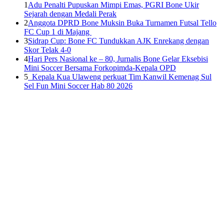
1
Adu Penalti Pupuskan Mimpi Emas, PGRI Bone Ukir
Sejarah dengan Medali Perak
2
Anggota DPRD Bone Muksin Buka Turnamen Futsal Tello
FC Cup 1 di Majang
3
Sidrap Cup: Bone FC Tundukkan AJK Enrekang dengan
Skor Telak 4-0
4
Hari Pers Nasional ke – 80, Jurnalis Bone Gelar Eksebisi
Mini Soccer Bersama Forkopimda-Kepala OPD
5
Kepala Kua Ulaweng perkuat Tim Kanwil Kemenag Sul
Sel Fun Mini Soccer Hab 80 2026