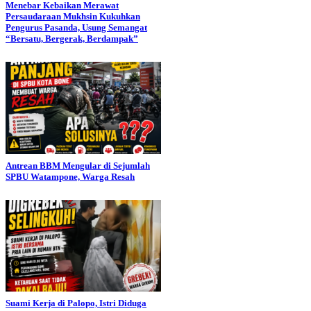
Menebar Kebaikan Merawat
Persaudaraan Mukhsin Kukuhkan
Pengurus Pasanda, Usung Semangat
“Bersatu, Bergerak, Berdampak”
Antrean BBM Mengular di Sejumlah
SPBU Watampone, Warga Resah
Suami Kerja di Palopo, Istri Diduga