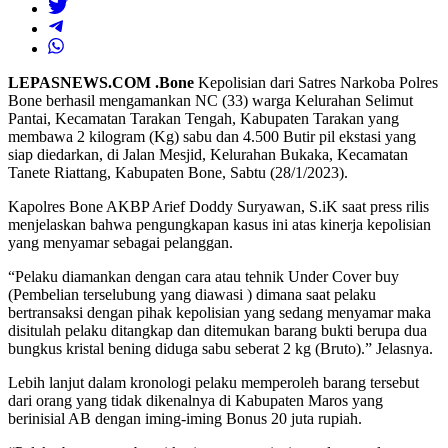
LEPASNEWS.COM .Bone
Kepolisian dari Satres Narkoba Polres
Bone berhasil mengamankan NC (33) warga Kelurahan Selimut
Pantai, Kecamatan Tarakan Tengah, Kabupaten Tarakan yang
membawa 2 kilogram (Kg) sabu dan 4.500 Butir pil ekstasi yang
siap diedarkan, di Jalan Mesjid, Kelurahan Bukaka, Kecamatan
Tanete Riattang, Kabupaten Bone, Sabtu (28/1/2023).
Kapolres Bone AKBP Arief Doddy Suryawan, S.iK saat press rilis
menjelaskan bahwa pengungkapan kasus ini atas kinerja kepolisian
yang menyamar sebagai pelanggan.
“Pelaku diamankan dengan cara atau tehnik Under Cover buy
(Pembelian terselubung yang diawasi ) dimana saat pelaku
bertransaksi dengan pihak kepolisian yang sedang menyamar maka
disitulah pelaku ditangkap dan ditemukan barang bukti berupa dua
bungkus kristal bening diduga sabu seberat 2 kg (Bruto).” Jelasnya.
Lebih lanjut dalam kronologi pelaku memperoleh barang tersebut
dari orang yang tidak dikenalnya di Kabupaten Maros yang
berinisial AB dengan iming-iming Bonus 20 juta rupiah.