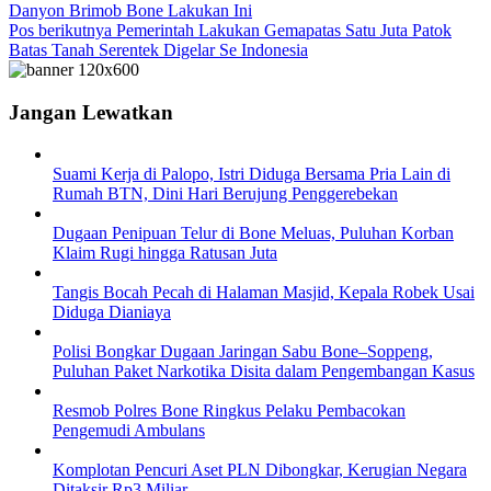
Danyon Brimob Bone Lakukan Ini
Pos berikutnya
Pemerintah Lakukan Gemapatas Satu Juta Patok
Batas Tanah Serentek Digelar Se Indonesia
Jangan Lewatkan
Suami Kerja di Palopo, Istri Diduga Bersama Pria Lain di
Rumah BTN, Dini Hari Berujung Penggerebekan
Dugaan Penipuan Telur di Bone Meluas, Puluhan Korban
Klaim Rugi hingga Ratusan Juta
Tangis Bocah Pecah di Halaman Masjid, Kepala Robek Usai
Diduga Dianiaya
Polisi Bongkar Dugaan Jaringan Sabu Bone–Soppeng,
Puluhan Paket Narkotika Disita dalam Pengembangan Kasus
Resmob Polres Bone Ringkus Pelaku Pembacokan
Pengemudi Ambulans
Komplotan Pencuri Aset PLN Dibongkar, Kerugian Negara
Ditaksir Rp3 Miliar