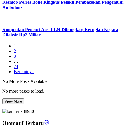
Resmob Polres Bone Ringkus Pelaku Pembacokan Pengemudi
Ambulans
Komplotan Pencuri Aset PLN Dibongkar, Kerugian Negara
Ditaksir Rp3 Miliar
1
2
3
…
74
Berikutnya
No More Posts Available.
No more pages to load.
View More
Otomatif Terbaru