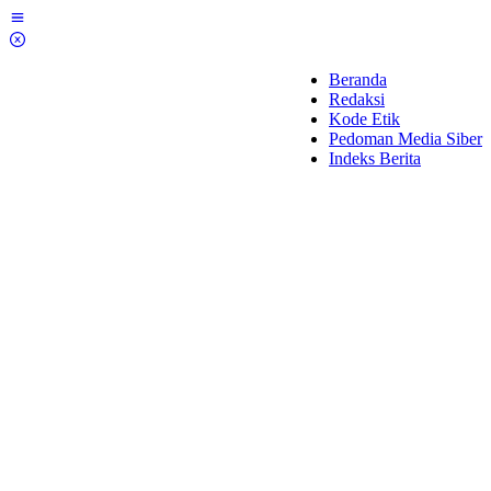
Lewati
ke
konten
Beranda
Redaksi
Kode Etik
Pedoman Media Siber
Indeks Berita