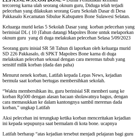
tercoreng karna ulah seorang oknum guru, Diduga telah terjadi
pelecehan yang dilakukan seorang Guru Sekolah Dasar di Desa
Pakkasalo Kecamatan Sibulue Kabupaten Bone Sulawesi Selatan.
Keluarga murid kelas 5 Sekolah Dasar yang korban pelecehan yang
berinisial DL ( 10 )Tahun datangi Mapolres Bone untuk melaporkan
oknum guru yang di duga melakukan pelecehan Selasa 5/09/2023
Seorang guru inisial SR 58 Tahun di laporkan oleh keluarga murid
SD 226 Pakkasalo, di SPKT Mapolres Bone karna di duga
melakukan pelecehan seksual dengan cara meremas tubuh yang
sensitif milik korban (dada dan paha)
Menurut nenek korban, Latifah kepada Lepas News, kejadian
bermula saat korban bertugas membersihkan sekolah.
“Waktu membersihkan itu, guru berinisial SR memberi uang ke
korban Rp500 dengan alasan bacaan sholawatnya bagus, dengan
cara memasukkan ke dalam kantongnya sambil meremas dada
korban,” ungkap Latifah
Aksi pelecehan ini terungkap ketika korban menceritakan kejadian
ini kepada sepupunya saat bermalam di kota bone. ucapnya
Latifah berharap “atas kejadian tersebut menjadi pelajaran bagi guru