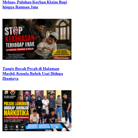
Meluas, Puluhan Korban Klaim Rugi
hingga Ratusan Juta
Tangis Bocah Pecah di Halaman
Masjid, Kepala Robek Usai Diduga
Dianiaya