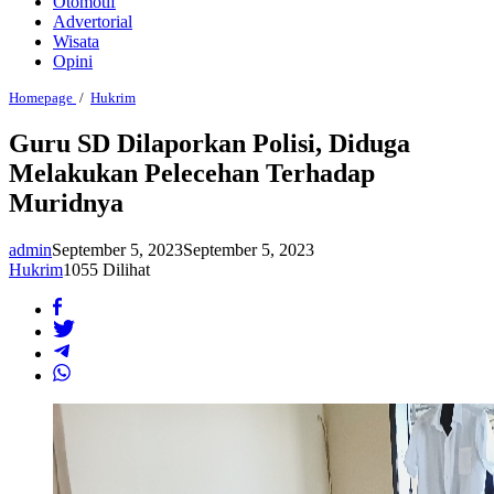
Otomotif
Advertorial
Wisata
Opini
Guru
Homepage
/
Hukrim
SD
Dilaporkan
Guru SD Dilaporkan Polisi, Diduga
Polisi,
Melakukan Pelecehan Terhadap
Diduga
Melakukan
Muridnya
Pelecehan
Terhadap
Muridnya
admin
September 5, 2023
September 5, 2023
Hukrim
1055 Dilihat