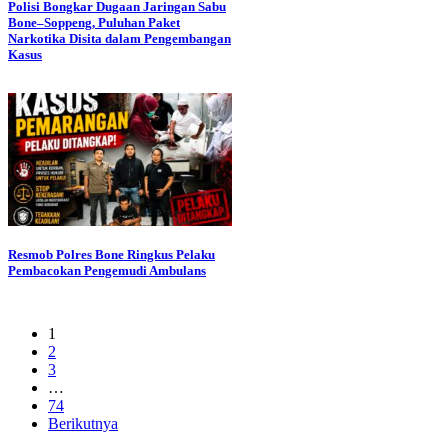
Polisi Bongkar Dugaan Jaringan Sabu
Bone–Soppeng, Puluhan Paket
Narkotika Disita dalam Pengembangan
Kasus
Resmob Polres Bone Ringkus Pelaku
Pembacokan Pengemudi Ambulans
1
2
3
…
74
Berikutnya