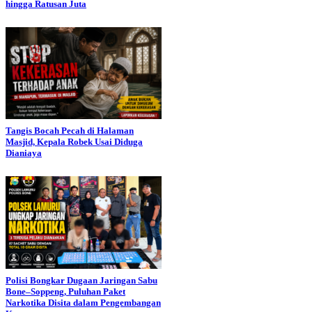
hingga Ratusan Juta
Tangis Bocah Pecah di Halaman
Masjid, Kepala Robek Usai Diduga
Dianiaya
Polisi Bongkar Dugaan Jaringan Sabu
Bone–Soppeng, Puluhan Paket
Narkotika Disita dalam Pengembangan