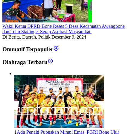
Wakil Ketua DPRD Bone Reses 5 Desa Kecamatan Awangpone
dan Tellu Siattinge Serap Aspirasi Masyarakat
Di Berita, Daerah, Politik
|
Desember 9, 2024
Otomotif Terpopuler
Olahraga Terbaru
1
Adu Penalti Pupuskan Mimpi Emas, PGRI Bone Ukir