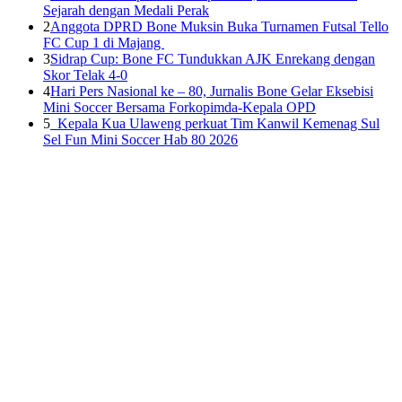
Sejarah dengan Medali Perak
2
Anggota DPRD Bone Muksin Buka Turnamen Futsal Tello
FC Cup 1 di Majang
3
Sidrap Cup: Bone FC Tundukkan AJK Enrekang dengan
Skor Telak 4-0
4
Hari Pers Nasional ke – 80, Jurnalis Bone Gelar Eksebisi
Mini Soccer Bersama Forkopimda-Kepala OPD
5
Kepala Kua Ulaweng perkuat Tim Kanwil Kemenag Sul
Sel Fun Mini Soccer Hab 80 2026