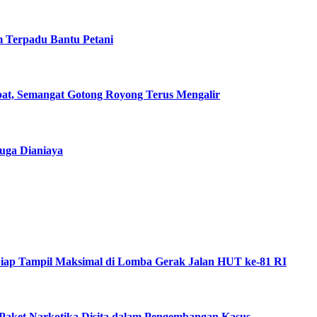
m Terpadu Bantu Petani
t, Semangat Gotong Royong Terus Mengalir
uga Dianiaya
ka Siap Tampil Maksimal di Lomba Gerak Jalan HUT ke-81 RI
Paket Narkotika Disita dalam Pengembangan Kasus