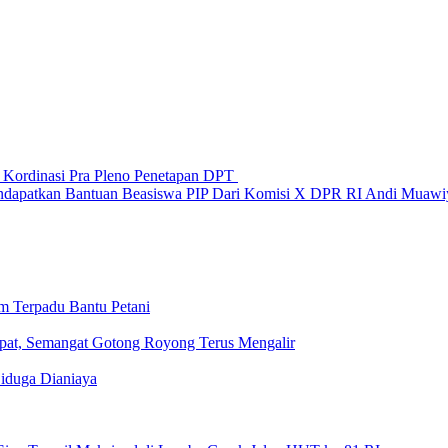
 Kordinasi Pra Pleno Penetapan DPT
ndapatkan Bantuan Beasiswa PIP Dari Komisi X DPR RI Andi Muaw
m Terpadu Bantu Petani
at, Semangat Gotong Royong Terus Mengalir
iduga Dianiaya