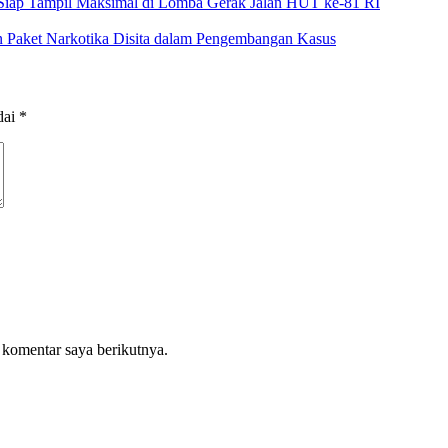
aka Siap Tampil Maksimal di Lomba Gerak Jalan HUT ke-81 RI
 Paket Narkotika Disita dalam Pengembangan Kasus
dai
*
 komentar saya berikutnya.