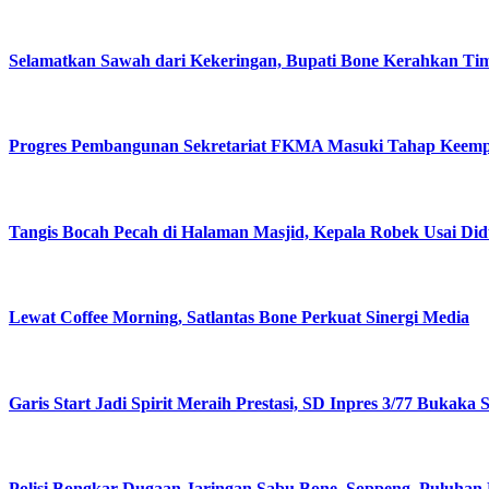
Selamatkan Sawah dari Kekeringan, Bupati Bone Kerahkan Ti
Progres Pembangunan Sekretariat FKMA Masuki Tahap Keempa
Tangis Bocah Pecah di Halaman Masjid, Kepala Robek Usai Did
Lewat Coffee Morning, Satlantas Bone Perkuat Sinergi Media
Garis Start Jadi Spirit Meraih Prestasi, SD Inpres 3/77 Buka
Polisi Bongkar Dugaan Jaringan Sabu Bone–Soppeng, Puluhan 