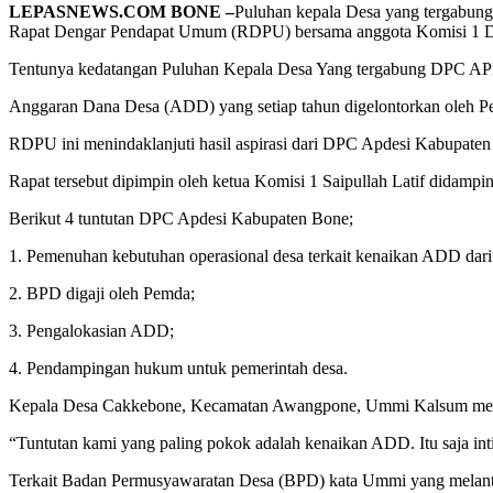
LEPASNEWS.COM BONE –
Puluhan kepala Desa yang tergabun
Rapat Dengar Pendapat Umum (RDPU) bersama anggota Komisi 1 D
Tentunya kedatangan Puluhan Kepala Desa Yang tergabung DPC APDESI
Anggaran Dana Desa (ADD) yang setiap tahun digelontorkan oleh Pem
RDPU ini menindaklanjuti hasil aspirasi dari DPC Apdesi Kabupaten 
Rapat tersebut dipimpin oleh ketua Komisi 1 Saipullah Latif didampi
Berikut 4 tuntutan DPC Apdesi Kabupaten Bone;
1. Pemenuhan kebutuhan operasional desa terkait kenaikan ADD dari
2. BPD digaji oleh Pemda;
3. Pengalokasian ADD;
4. Pendampingan hukum untuk pemerintah desa.
Kepala Desa Cakkebone, Kecamatan Awangpone, Ummi Kalsum menjela
“Tuntutan kami yang paling pokok adalah kenaikan ADD. Itu saja in
Terkait Badan Permusyawaratan Desa (BPD) kata Ummi yang melantik 