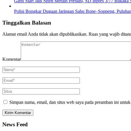
Garis Start Jadi Spirit Meraih Prestasi, SD Inpres 3/77 Buk
Polisi Bongkar Dugaan Jaringan Sabu Bone–Soppeng, Puluhan
Tinggalkan Balasan
Alamat email Anda tidak akan dipublikasikan.
Ruas yang wajib ditan
Komentar
Simpan nama, email, dan situs web saya pada peramban ini untuk
News Feed