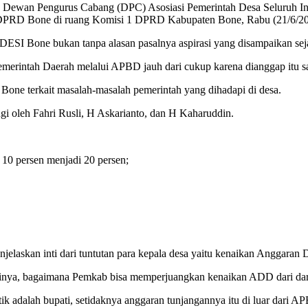
g Dewan Pengurus Cabang (DPC) Asosiasi Pemerintah Desa Seluruh In
PRD Bone di ruang Komisi 1 DPRD Kabupaten Bone, Rabu (21/6/20
 Bone bukan tanpa alasan pasalnya aspirasi yang disampaikan sejak t
erintah Daerah melalui APBD jauh dari cukup karena dianggap itu san
Bone terkait masalah-masalah pemerintah yang dihadapi di desa.
ngi oleh Fahri Rusli, H Askarianto, dan H Kaharuddin.
 10 persen menjadi 20 persen;
skan inti dari tuntutan para kepala desa yaitu kenaikan Anggaran
tinya, bagaimana Pemkab bisa memperjuangkan kenaikan ADD dari dari 
adalah bupati, setidaknya anggaran tunjangannya itu di luar dari A