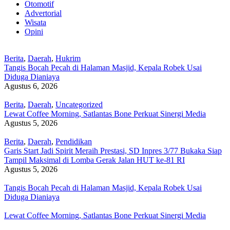
Otomotif
Advertorial
Wisata
Opini
Berita
,
Daerah
,
Hukrim
Tangis Bocah Pecah di Halaman Masjid, Kepala Robek Usai
Diduga Dianiaya
Agustus 6, 2026
Berita
,
Daerah
,
Uncategorized
Lewat Coffee Morning, Satlantas Bone Perkuat Sinergi Media
Agustus 5, 2026
Berita
,
Daerah
,
Pendidikan
Garis Start Jadi Spirit Meraih Prestasi, SD Inpres 3/77 Bukaka Siap
Tampil Maksimal di Lomba Gerak Jalan HUT ke-81 RI
Agustus 5, 2026
Tangis Bocah Pecah di Halaman Masjid, Kepala Robek Usai
Diduga Dianiaya
Lewat Coffee Morning, Satlantas Bone Perkuat Sinergi Media